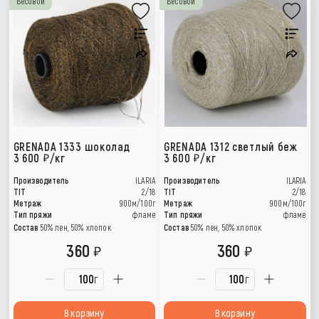
Весовой
Весовой
GRENADA 1333 шоколад
GRENADA 1312 светлый беж
3 600
/кг
3 600
/кг
Производитель
ILARIA
Производитель
ILARIA
TIT
2/18
TIT
2/18
Метраж
900м/100г
Метраж
900м/100г
Тип пряжи
фламе
Тип пряжи
фламе
Состав
50% лен, 50% хлопок
Состав
50% лен, 50% хлопок
360
360
г
г
В корзину
В корзину