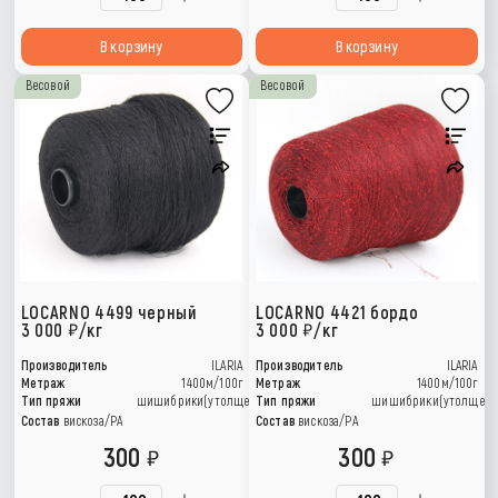
В корзину
В корзину
Весовой
Весовой
LOCARNO 4499 черный
LOCARNO 4421 бордо
3 000
/кг
3 000
/кг
Производитель
ILARIA
Производитель
ILARIA
Метраж
1400м/100г
Метраж
1400м/100г
Тип пряжи
шишибрики(утолщения)
Тип пряжи
шишибрики(утолщени
Состав
вискоза/РА
Состав
вискоза/РА
300
300