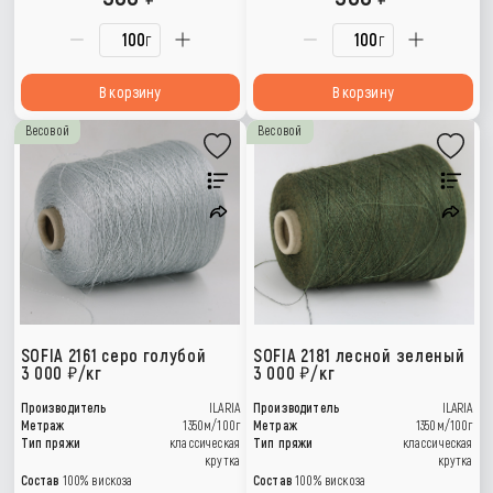
г
г
В корзину
В корзину
Весовой
Весовой
SOFIA 2161 серо голубой
SOFIA 2181 лесной зеленый
3 000
/кг
3 000
/кг
Производитель
ILARIA
Производитель
ILARIA
Метраж
1350м/100г
Метраж
1350м/100г
Тип пряжи
классическая
Тип пряжи
классическая
крутка
крутка
Состав
100% вискоза
Состав
100% вискоза