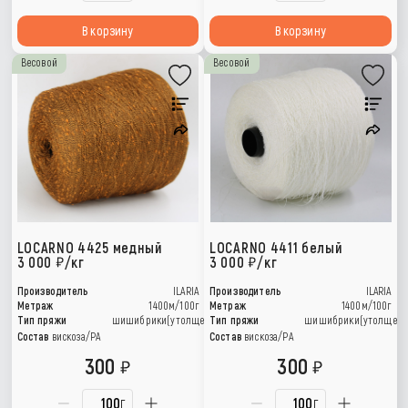
В корзину
В корзину
Весовой
Весовой
LOCARNO 4425 медный
LOCARNO 4411 белый
3 000
/кг
3 000
/кг
Производитель
ILARIA
Производитель
ILARIA
Метраж
1400м/100г
Метраж
1400м/100г
Тип пряжи
шишибрики(утолщения)
Тип пряжи
шишибрики(утолщени
Состав
вискоза/РА
Состав
вискоза/РА
300
300
г
г