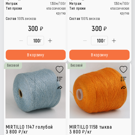
Метраж
1350м/100г
Метраж
1350м/100г
Тип пряжи
классическая
Тип пряжи
классическая
крутка
крутка
Состав
100% вискоза
Состав
100% вискоза
300
300
г
г
В корзину
В корзину
Весовой
Весовой
MIRTILLO 1147 голубой
MIRTILLO 1158 тыква
3 800
/кг
3 800
/кг