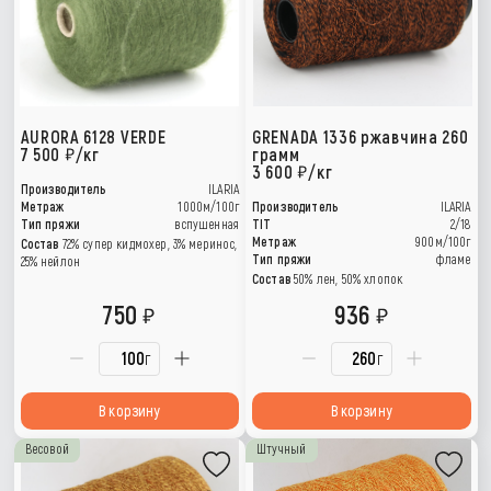
AURORA 6128 VERDE
GRENADA 1336 ржавчина 260
7 500
/кг
грамм
3 600
/кг
Производитель
ILARIA
Метраж
1000м/100г
Производитель
ILARIA
Тип пряжи
вспушенная
TIT
2/18
Метраж
900м/100г
Состав
72% супер кидмохер, 3% меринос,
Тип пряжи
фламе
25% нейлон
Состав
50% лен, 50% хлопок
750
936
г
г
В корзину
В корзину
Весовой
Штучный