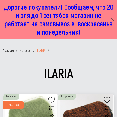
Дорогие покупатели! Сообщаем, что 20
г. Москва, Маленковская 32 стр 2А
+7 925 449 67 92
пн-пт с 11:00 до 19:00, сб с 11:00 до 17:00
июля до 1 сентября магазин не
работает на самовывоз в воскресенье
и понедельник!
Главная
/
Каталог
/
ILARIA
/
ILARIA
Весовой
Штучный
Новинка!