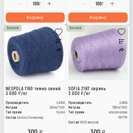
г
г
В корзину
В корзину
Весовой
Весовой
NESPOLA 1190 темно синий
SOFIA 2187 сирень
3 000
/кг
3 000
/кг
Производитель
ILARIA
Производитель
ILARIA
Метраж
600м/100г
Метраж
1350м/100г
Тип пряжи
букле
Тип пряжи
классическая
крутка
Состав
хлопок/полиамид
Состав
100% вискоза
300
300