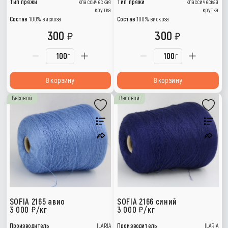
Тип пряжи
классическая
Тип пряжи
классическая
крутка
крутка
Состав
100% вискоза
Состав
100% вискоза
300
300
г
г
В корзину
В корзину
Весовой
Весовой
SOFIA 2165 авио
SOFIA 2166 синий
3 000
/кг
3 000
/кг
Производитель
ILARIA
Производитель
ILARIA