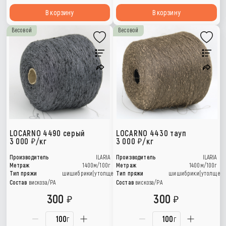
В корзину
В корзину
Весовой
Весовой
LOCARNO 4490 серый
LOCARNO 4430 тауп
3 000
/кг
3 000
/кг
Производитель
ILARIA
Производитель
ILARIA
Метраж
1400м/100г
Метраж
1400м/100г
Тип пряжи
шишибрики(утолщения)
Тип пряжи
шишибрики(утолщени
Состав
вискоза/РА
Состав
вискоза/РА
300
300
г
г