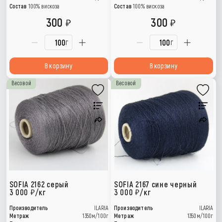
Состав
100% вискоза
Состав
100% вискоза
300
300
г
г
В корзину
В корзину
Весовой
Весовой
SOFIA 2162 серый
SOFIA 2167 сине черный
3 000
/кг
3 000
/кг
Производитель
ILARIA
Производитель
ILARIA
Метраж
1350м/100г
Метраж
1350м/100г