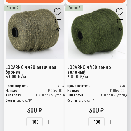
Весовой
Весовой
LOCARNO 4420 античная
LOCARNO 4450 темно
бронза
зеленый
3 000
/кг
3 000
/кг
Производитель
ILARIA
Производитель
ILARIA
Метраж
1400м/100г
Метраж
1400м/100г
Тип пряжи
шишибрики(утолщения)
Тип пряжи
шишибрики(утолщени
Состав
вискоза/РА
Состав
вискоза/РА
300
300
г
г