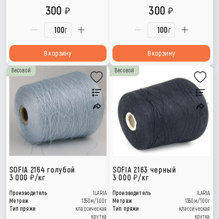
300
300
г
г
В корзину
В корзину
Весовой
Весовой
SOFIA 2164 голубой
SOFIA 2163 черный
3 000
/кг
3 000
/кг
Производитель
ILARIA
Производитель
ILARIA
Метраж
1350м/100г
Метраж
1350м/100г
Тип пряжи
классическая
Тип пряжи
классическая
крутка
крутка