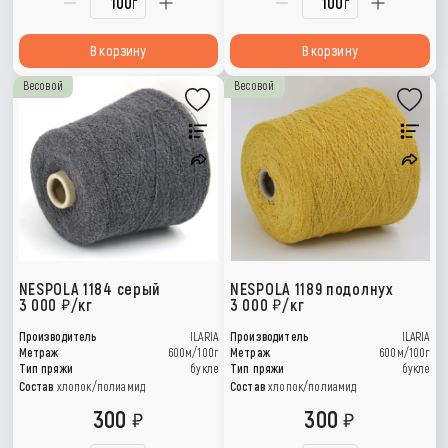
г
г
В корзину
В корзину
Весовой
Весовой
NESPOLA 1184 серый
NESPOLA 1189 подолнух
3 000
/кг
3 000
/кг
Производитель
ILARIA
Производитель
ILARIA
Метраж
600м/100г
Метраж
600м/100г
Тип пряжи
букле
Тип пряжи
букле
Состав
хлопок/полиамид
Состав
хлопок/полиамид
300
300