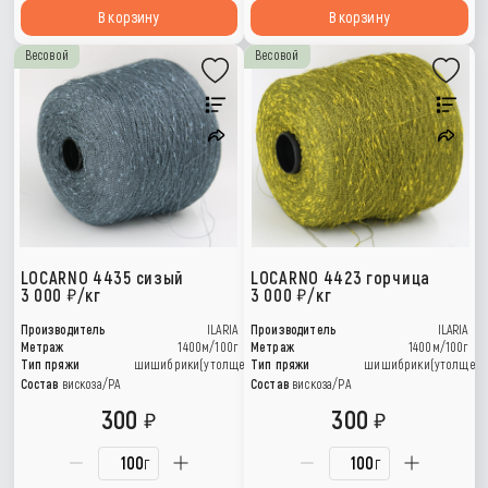
В корзину
В корзину
Весовой
Весовой
LOCARNO 4435 сизый
LOCARNO 4423 горчица
3 000
/кг
3 000
/кг
Производитель
ILARIA
Производитель
ILARIA
Метраж
1400м/100г
Метраж
1400м/100г
Тип пряжи
шишибрики(утолщения)
Тип пряжи
шишибрики(утолщени
Состав
вискоза/РА
Состав
вискоза/РА
300
300
г
г