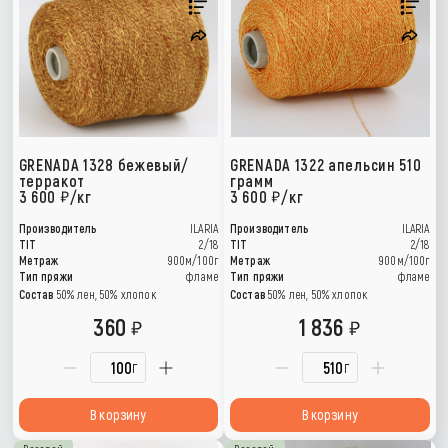
GRENADA 1328 бежевый/
GRENADA 1322 апельсин 510
терракот
грамм
3 600
/кг
3 600
/кг
Производитель
ILARIA
Производитель
ILARIA
TIT
2/18
TIT
2/18
Метраж
900м/100г
Метраж
900м/100г
Тип пряжи
фламе
Тип пряжи
фламе
Состав
50% лен, 50% хлопок
Состав
50% лен, 50% хлопок
360
1 836
г
г
В корзину
В корзину