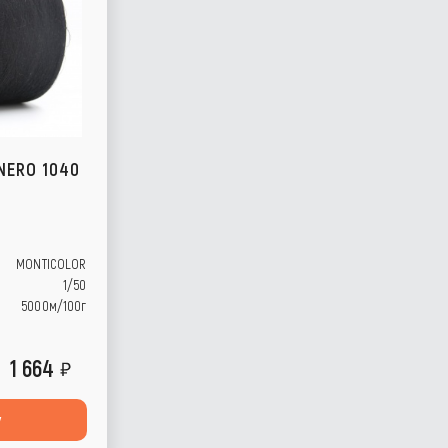
NERO 1040
MONTICOLOR
1/50
5000м/100г
1 664
у