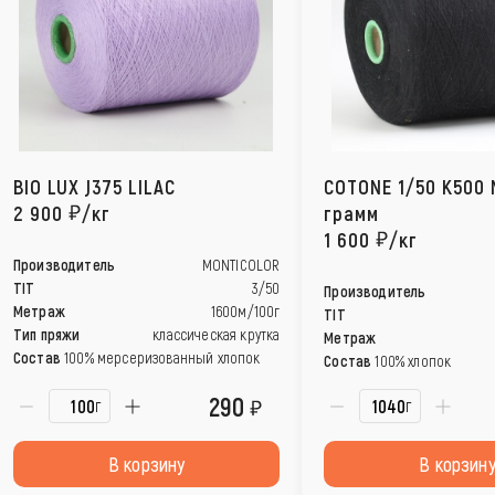
BIO LUX J375 LILAC
COTONE 1/50 K500 
2 900
/кг
грамм
1 600
/кг
Производитель
MONTICOLOR
TIT
3/50
Производитель
Метраж
1600м/100г
TIT
Тип пряжи
классическая крутка
Метраж
Состав
100% мерсеризованный хлопок
Состав
100% хлопок
290
г
г
В корзину
В корзин