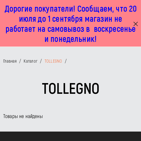
Дорогие покупатели! Сообщаем, что 20
г. Москва, Маленковская 32 стр 2А
+7 925 449 67 92
пн-пт с 11:00 до 19:00, сб с 11:00 до 17:00
июля до 1 сентября магазин не
работает на самовывоз в воскресенье
и понедельник!
Главная
/
Каталог
/
TOLLEGNO
/
TOLLEGNO
Товары не найдены