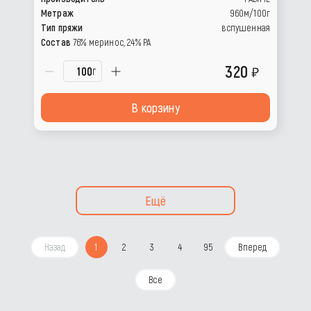
Метраж
960м/100г
Тип пряжи
вспушенная
Состав
76% меринос, 24% РА
320
г
В корзину
Ещё
Назад
1
2
3
4
95
Вперед
Все