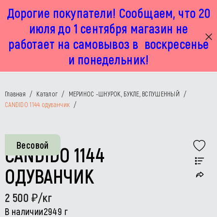
Дорогие покупатели! Сообщаем, что 20
г. Москва, Маленковская 32 стр 2А
+7 925 449 67 92
пн-пт с 11:00 до 19:00, сб с 11:00 до 17:00
июля до 1 сентября магазин не
работает на самовывоз в воскресенье
и понедельник!
Главная
/
Каталог
/
МЕРИНОС -ШНУРОК, БУКЛЕ, ВСПУШЕННЫЙ
/
CANDIDO 1144 одуванчик
/
Весовой
CANDIDO 1144
ОДУВАНЧИК
2 500
/кг
В наличии
2949 г