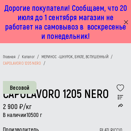
Дорогие покупатели! Сообщаем, что 20
г. Москва, Маленковская 32 стр 2А
+7 925 449 67 92
пн-пт с 11:00 до 19:00, сб с 11:00 до 17:00
июля до 1 сентября магазин не
работает на самовывоз в воскресенье
и понедельник!
Главная
/
Каталог
/
МЕРИНОС -ШНУРОК, БУКЛЕ, ВСПУШЕННЫЙ
/
CAPOLAVORO 1205 NERO
/
Весовой
CAPOLAVORO 1205 NERO
2 900
/кг
В наличии
10500 г
Производитель
FILATI RICCIO