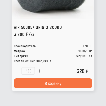
AIR 500057 GRIGIO SCURO
3 200
/кг
Производитель
FABIFIL
Метраж
960м/100г
Тип пряжи
вспушенная
Состав
76% меринос, 24% РА
320
г
В корзину