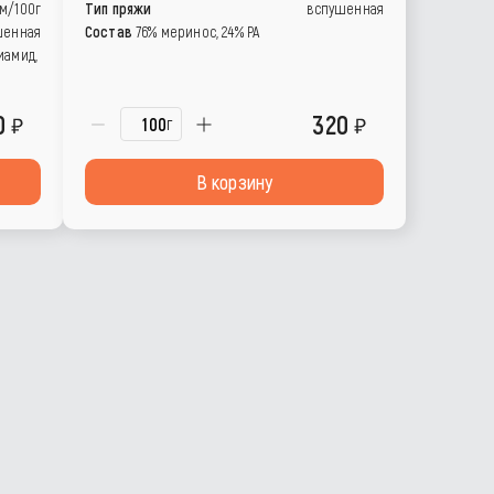
0м/100г
Тип пряжи
вспушенная
шенная
Состав
76% меринос, 24% РА
иамид,
0
320
г
В корзину