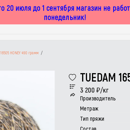
о 20 июля до 1 сентября магазин не рабо
понедельник!
16505 HONEY 490 грамм
/
TUEDAM 16
3 200
/кг
Производитель
Метраж
Тип пряжи
Состав