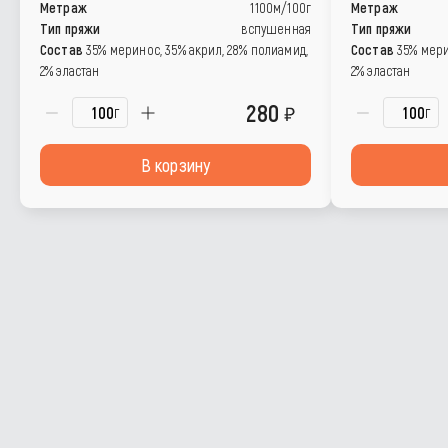
Метраж
1100м/100г
Метраж
Тип пряжи
вспушенная
Тип пряжи
Состав
35% меринос, 35% акрил, 28% полиамид,
Состав
35% мери
2% эластан
2% эластан
280
г
г
В корзину