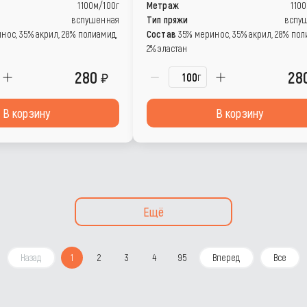
1100м/100г
Метраж
110
вспушенная
Тип пряжи
вспу
нос, 35% акрил, 28% полиамид,
Состав
35% меринос, 35% акрил, 28% пол
2% эластан
280
28
г
В корзину
В корзину
Ещё
Назад
1
2
3
4
95
Вперед
Все