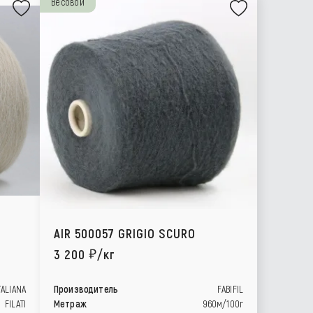
Весовой
AIR 500057 GRIGIO SCURO
3 200
/кг
TALIANA
Производитель
FABIFIL
FILATI
Метраж
960м/100г