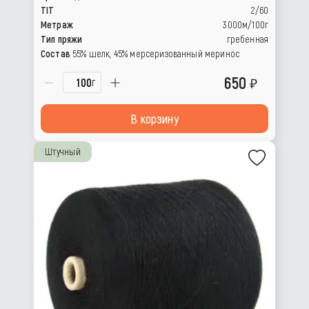
TIT
2/60
Метраж
3000м/100г
Тип пряжи
гребенная
Состав
55% шелк, 45% мерсеризованный меринос
650
г
В корзину
Штучный