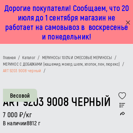
Дорогие покупатели! Сообщаем, что 20
г. Москва, Маленковская 32 стр 2А
+7 925 449 67 92
пн-пт с 11:00 до 19:00, сб с 11:00 до 17:00
июля до 1 сентября магазин не
работает на самовывоз в воскресенье
и понедельник!
Главная
/
Каталог
/
МЕРИНОСЫ 100% И СМЕСОВЫЕ МЕРИНОСЫ
/
МЕРИНОС C ДОБАВКАМИ (кашемир, мохер, шелк, хлопок, лен, люрекс)
/
ART 9203 9008 черный
/
Весовой
ART 9203 9008 ЧЕРНЫЙ
7 000
/кг
В наличии
8812 г