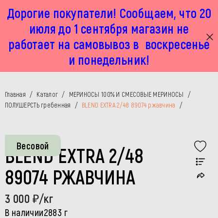
Дорогие покупатели! Сообщаем, что 20
г. Москва, Маленковская 32 стр 2А
+7 925 449 67 92
пн-пт с 11:00 до 19:00, сб с 11:00 до 17:00
июля до 1 сентября магазин не
работает на самовывоз в воскресенье
и понедельник!
Главная
/
Каталог
/
МЕРИНОСЫ 100% И СМЕСОВЫЕ МЕРИНОСЫ
/
ПОЛУШЕРСТЬ гребенная
/
BLEND EXTRA 2/48 89074 ржавчина
/
Весовой
BLEND EXTRA 2/48
89074 РЖАВЧИНА
3 000
/кг
В наличии
2883 г