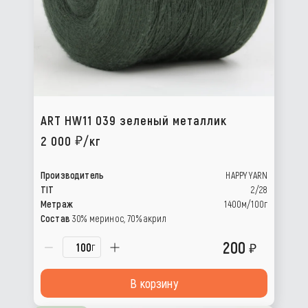
ART HW11 039 зеленый металлик
2 000
/кг
Производитель
HAPPY YARN
TIT
2/28
Метраж
1400м/100г
Состав
30% меринос, 70% акрил
200
г
В корзину