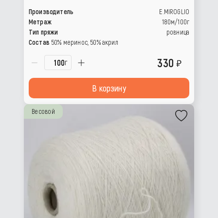
Производитель
E.MIROGLIO
Метраж
180м/100г
Тип пряжи
ровница
Состав
50% меринос, 50% акрил
330
г
В корзину
Весовой