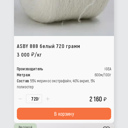
ASBY 888 белый 720 грамм
3 000
/кг
Производитель
IGEA
Метраж
600м/100г
Состав
55% меринос экстрафайн, 40% акрил, 5%
полиэстер
2 160
г
В корзину
Весовой