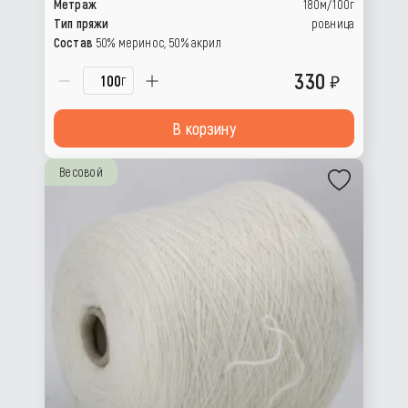
Метраж
180м/100г
Тип пряжи
ровница
Состав
50% меринос, 50% акрил
330
г
В корзину
Весовой