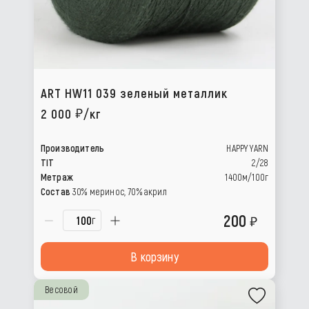
ART HW11 039 зеленый металлик
2 000
/кг
Производитель
HAPPY YARN
TIT
2/28
Метраж
1400м/100г
Состав
30% меринос, 70% акрил
200
г
В корзину
Весовой