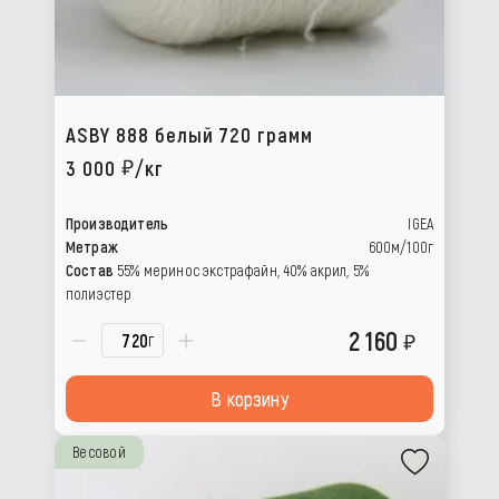
ASBY 888 белый 720 грамм
3 000
/кг
Производитель
IGEA
Метраж
600м/100г
Состав
55% меринос экстрафайн, 40% акрил, 5%
полиэстер
2 160
г
В корзину
Весовой