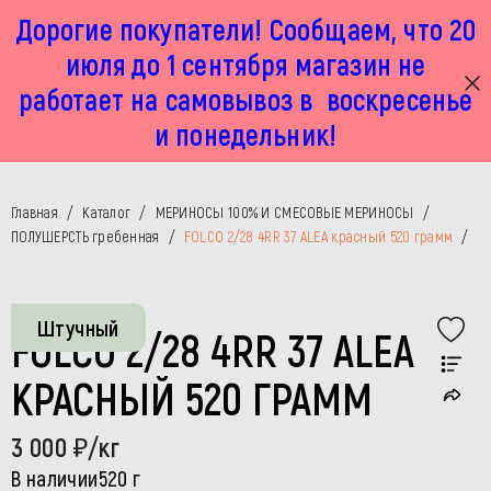
Дорогие покупатели! Сообщаем, что 20
г. Москва, Маленковская 32 стр 2А
+7 925 449 67 92
пн-пт с 11:00 до 19:00, сб с 11:00 до 17:00
июля до 1 сентября магазин не
работает на самовывоз в воскресенье
и понедельник!
Главная
/
Каталог
/
МЕРИНОСЫ 100% И СМЕСОВЫЕ МЕРИНОСЫ
/
ПОЛУШЕРСТЬ гребенная
/
FOLCO 2/28 4RR 37 ALEA красный 520 грамм
/
Штучный
FOLCO 2/28 4RR 37 ALEA
КРАСНЫЙ 520 ГРАММ
3 000
/кг
В наличии
520 г