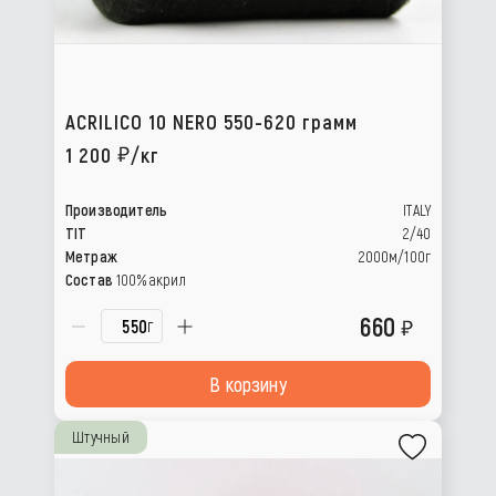
ACRILICO 10 NERO 550-620 грамм
1 200
/кг
Производитель
ITALY
TIT
2/40
Метраж
2000м/100г
Состав
100% акрил
660
г
В корзину
Штучный