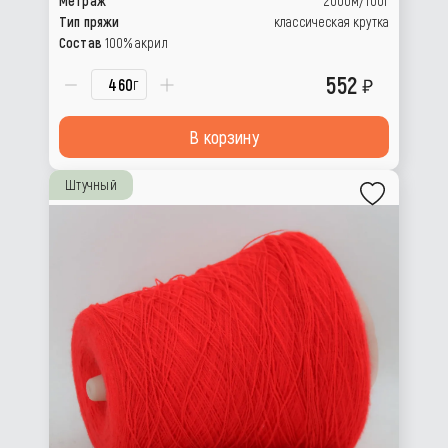
Метраж
2000м/100г
Тип пряжи
классическая крутка
Состав
100% акрил
552
г
В корзину
Штучный