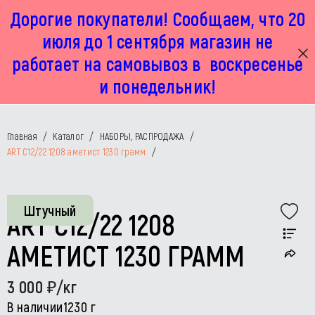
Дорогие покупатели! Сообщаем, что 20
г. Москва, Маленковская 32 стр 2А
+7 925 449 67 92
пн-пт с 11:00 до 19:00, сб с 11:00 до 17:00
июля до 1 сентября магазин не
работает на самовывоз в воскресенье
и понедельник!
Главная
/
Каталог
/
НАБОРЫ, РАСПРОДАЖА
/
ART C12/22 1208 аметист 1230 грамм
/
Штучный
ART C12/22 1208
АМЕТИСТ 1230 ГРАММ
3 000
/кг
В наличии
1230 г