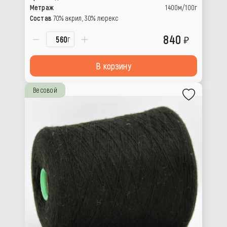
Метраж
1400м/100г
Состав
70% акрил, 30% люрекс
840
г
В корзину
Весовой