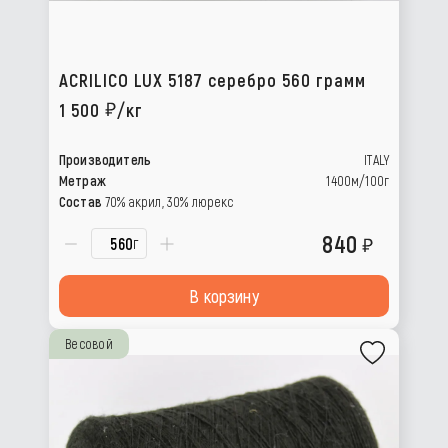
ACRILICO LUX 5187 серебро 560 грамм
1 500
/кг
Производитель
ITALY
Метраж
1400м/100г
Состав
70% акрил, 30% люрекс
840
г
В корзину
Весовой