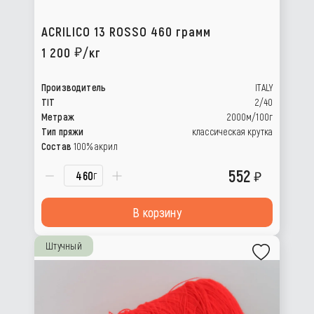
ACRILICO 13 ROSSO 460 грамм
1 200
/кг
Производитель
ITALY
TIT
2/40
Метраж
2000м/100г
Тип пряжи
классическая крутка
Состав
100% акрил
552
г
В корзину
Штучный