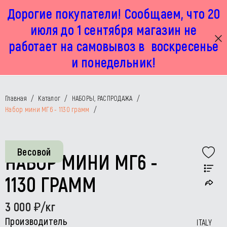
Дорогие покупатели! Сообщаем, что 20
г. Москва, Маленковская 32 стр 2А
+7 925 449 67 92
пн-пт с 11:00 до 19:00, сб с 11:00 до 17:00
июля до 1 сентября магазин не
работает на самовывоз в воскресенье
и понедельник!
Главная
/
Каталог
/
НАБОРЫ, РАСПРОДАЖА
/
Набор мини МГ6 - 1130 грамм
/
Весовой
НАБОР МИНИ МГ6 -
1130 ГРАММ
3 000
/кг
Производитель
ITALY