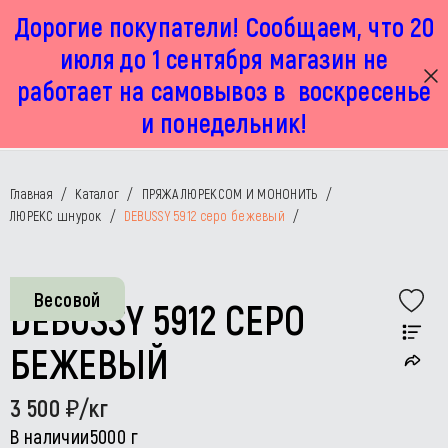
Дорогие покупатели! Сообщаем, что 20
г. Москва, Маленковская 32 стр 2А
+7 925 449 67 92
пн-пт с 11:00 до 19:00, сб с 11:00 до 17:00
июля до 1 сентября магазин не
работает на самовывоз в воскресенье
и понедельник!
Главная
/
Каталог
/
ПРЯЖА ЛЮРЕКСОМ И МОНОНИТЬ
/
ЛЮРЕКС шнурок
/
DEBUSSY 5912 серо бежевый
/
Весовой
DEBUSSY 5912 СЕРО
БЕЖЕВЫЙ
3 500
/кг
В наличии
5000 г