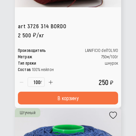
art 3726 314 BORDO
2 500
/кг
Производитель
LANIFICIO dell’OLIVO
Метраж
750м/100г
Тип пряжи
шнурок
Состав
100% нейлон
250
г
В корзину
Штучный