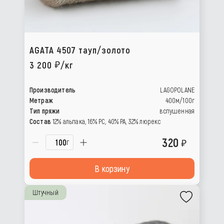
AGATA 4507 тауп/золото
3 200
/кг
Производитель
LAGOPOLANE
Метраж
400м/100г
Тип пряжи
вспушенная
Состав
12% альпака, 16% РС, 40% РА, 32% люрекс
320
г
В корзину
Штучный