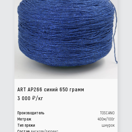
ART AP266 синий 650 грамм
3 000
/кг
Производитель
TOSCANO
Метраж
400м/100г
Тип пряжи
шнурок
Состав
вискоза/люрекс