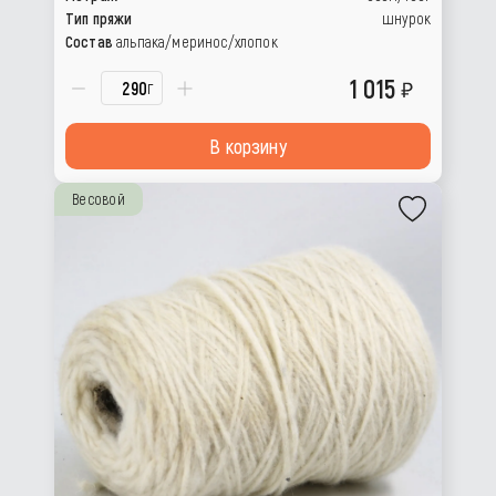
Тип пряжи
шнурок
Состав
альпака/меринос/хлопок
1 015
г
В корзину
Весовой