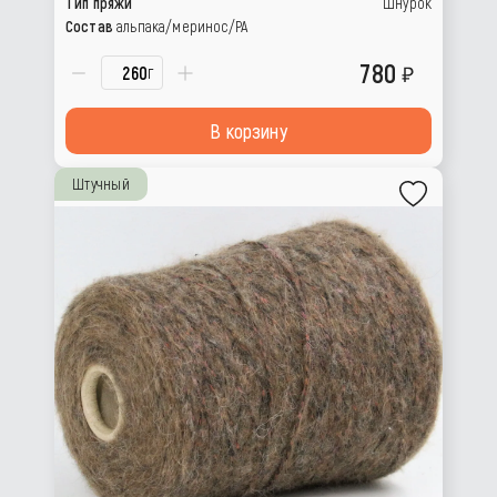
Тип пряжи
шнурок
Состав
альпака/меринос/РА
780
г
В корзину
Штучный