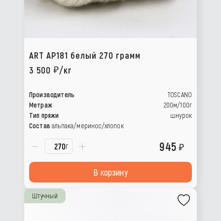
ART AP181 белый 270 грамм
3 500
/кг
Производитель
TOSCANO
Метраж
200м/100г
Тип пряжи
шнурок
Состав
альпака/меринос/хлопок
945
г
В корзину
Штучный