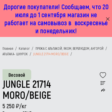
Дорогие покупатели! Сообщаем, что 20
г. Москва, Маленковская 32 стр 2А
+7 925 449 67 92
пн-пт с 11:00 до 19:00, сб с 11:00 до 17:00
июля до 1 сентября магазин не
работает на самовывоз в воскресенье
и понедельник!
Главная
/
Каталог
/
ПРЯЖА С АЛЬПАКОЙ, ЯКОМ, ВЕРБЛЮДОМ, АНГОРОЙ
/
АЛЬПАКА- ШНУРОК
/
JUNGLE 21714 MORO/BEIGE
/
Весовой
JUNGLE 21714
MORO/BEIGE
5 250
/кг