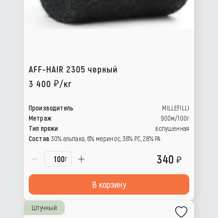
AFF-HAIR 2305 черный
3 400
/кг
Производитель
MILLEFILLI
Метраж
900м/100г
Тип пряжи
вспушенная
Состав
30% альпака, 6% меринос, 36% РС, 28% РА
340
г
В корзину
Штучный