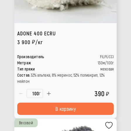
ADONE 400 ECRU
3 900
/кг
Производитель
FILPUCCI
Метраж
130м/100г
Тип пряжи
меховая
Состав
32% альпака, 8% меринос, 52% полиакрил, 12%
нейлон
390
г
В корзину
Весовой