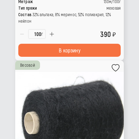
Метраж
130м/100г
Тип пряжи
меховая
Состав
32% альпака, 8% меринос, 52% полиакрил, 12%
нейлон
390
г
В корзину
Весовой