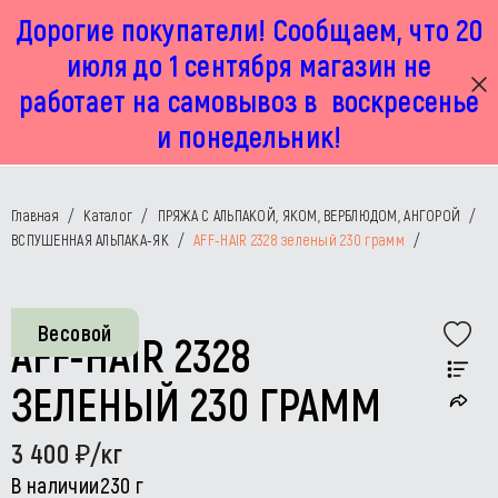
Дорогие покупатели! Сообщаем, что 20
г. Москва, Маленковская 32 стр 2А
+7 925 449 67 92
пн-пт с 11:00 до 19:00, сб с 11:00 до 17:00
июля до 1 сентября магазин не
работает на самовывоз в воскресенье
и понедельник!
Главная
/
Каталог
/
ПРЯЖА С АЛЬПАКОЙ, ЯКОМ, ВЕРБЛЮДОМ, АНГОРОЙ
/
ВСПУШЕННАЯ АЛЬПАКА-ЯК
/
AFF-HAIR 2328 зеленый 230 грамм
/
Весовой
AFF-HAIR 2328
ЗЕЛЕНЫЙ 230 ГРАММ
3 400
/кг
В наличии
230 г