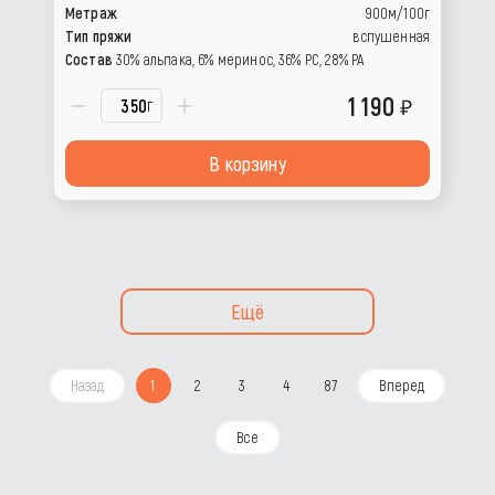
Метраж
900м/100г
Тип пряжи
вспушенная
Состав
30% альпака, 6% меринос, 36% РС, 28% РА
1 190
г
В корзину
Ещё
Назад
1
2
3
4
87
Вперед
Все