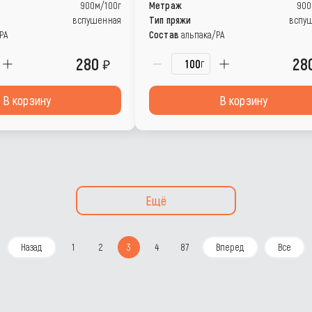
900м/100г
Метраж
900
вспушенная
Тип пряжи
вспу
РА
Состав
альпака/РА
280
28
г
В корзину
В корзину
Ещё
Назад
1
2
3
4
87
Вперед
Все