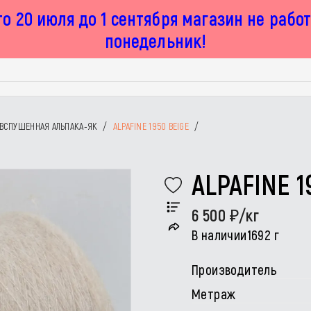
о 20 июля до 1 сентября магазин не рабо
понедельник!
ВСПУШЕННАЯ АЛЬПАКА-ЯК
/
ALPAFINE 1950 BEIGE
/
ALPAFINE 1
6 500
/кг
В наличии
1692 г
Производитель
Метраж