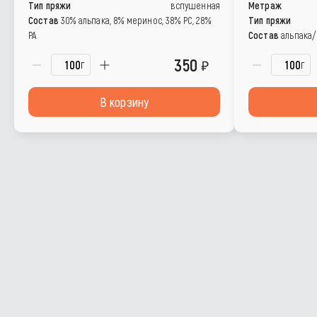
Тип пряжи
вспушенная
Метраж
Состав
30% альпака, 8% меринос, 38% РС, 28%
Тип пряжи
РА
Состав
альпака/
350
г
г
В корзину