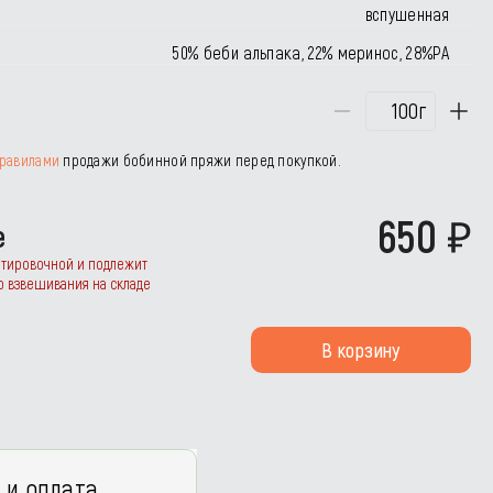
вспушенная
50% беби альпака, 22% меринос, 28%РА
г
равилами
продажи бобинной пряжи перед покупкой.
650
е
нтировочной и подлежит
о взвешивания на складе
В корзину
 и оплата