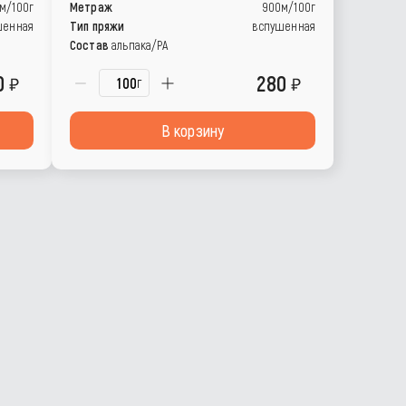
м/100г
Метраж
900м/100г
шенная
Тип пряжи
вспушенная
Состав
альпака/РА
0
280
г
В корзину