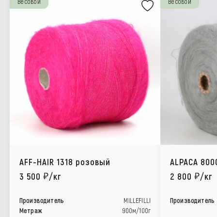
Весовой
Весовой
AFF-HAIR 1318 розовый
ALPACA 800
3 500
/кг
2 800
/кг
Производитель
MILLEFILLI
Производитель
Метраж
900м/100г