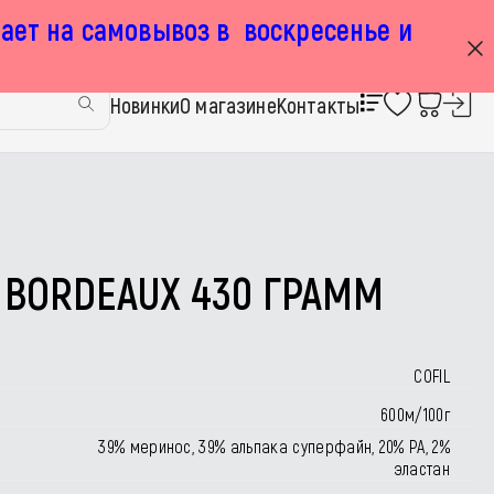
тает на самовывоз в воскресенье и
+7 925 449 67 92
Новинки
О магазине
Контакты
9 BORDEAUX 430 ГРАММ
COFIL
600м/100г
39% меринос, 39% альпака суперфайн, 20% РА, 2%
эластан