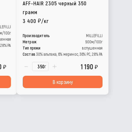
AFF-HAIR 2305 черный 350
грамм
3 400
/кг
LEFILLI
м/100г
Производитель
MILLEFILLI
шенная
Метраж
900м/100г
 28% РА
Тип пряжи
вспушенная
Состав
30% альпака, 6% меринос, 36% РС, 28% РА
0
1 190
г
В корзину