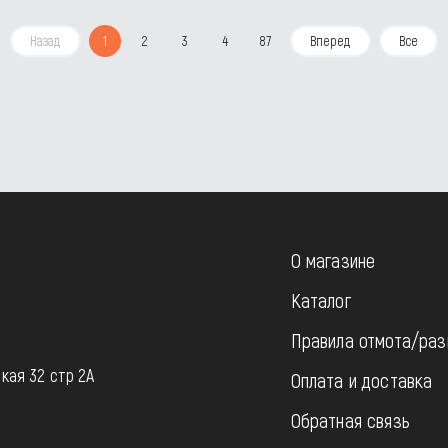
Назад
1
2
3
4
87
Вперед
Все
О магазине
Каталог
Правила отмота/раз
u
кая 32 стр 2А
Оплата и доставка
Обратная связь