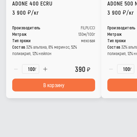
ADONE 400 ECRU
ADONE 500 
3 900
/кг
3 900
/кг
Производитель
FILPUCCI
Производитель
Метраж
130м/100г
Метраж
Тип пряжи
меховая
Тип пряжи
Состав
32% альпака, 8% меринос, 52%
Состав
32% альп
полиакрил, 12% нейлон
полиакрил, 12% 
390
г
г
В корзину