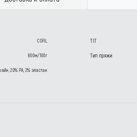
TIT
COFIL
Тип пряжи
600м/100г
айн, 20% РА, 2% эластан