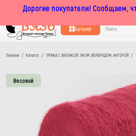
Дорогие покупатели! Сообщаем, чт
г. Москва, Маленковская 32 стр 2А
пн-пт с 11:00 до 19:00, сб с 11:00 до 17:00
Каталог
Главная
/
Каталог
/
ПРЯЖА С АЛЬПАКОЙ, ЯКОМ, ВЕРБЛЮДОМ, АНГОРОЙ
/
Весовой