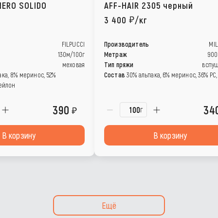
NERO SOLIDO
AFF-HAIR 2305 черный
3 400
/кг
FILPUCCI
Производитель
MIL
130м/100г
Метраж
900
меховая
Тип пряжи
вспу
ака, 8% меринос, 52%
Состав
30% альпака, 6% меринос, 36% РС,
нейлон
390
34
г
В корзину
В корзину
Ещё