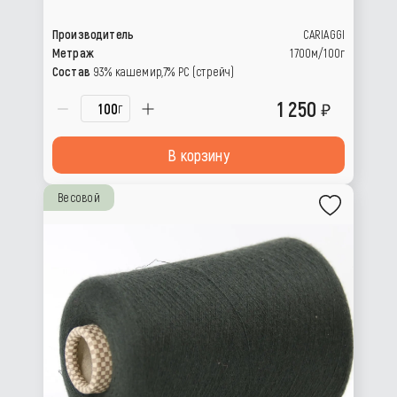
Производитель
CARIAGGI
Метраж
1700м/100г
Состав
93% кашемир,7% PC (стрейч)
1 250
г
В корзину
Весовой