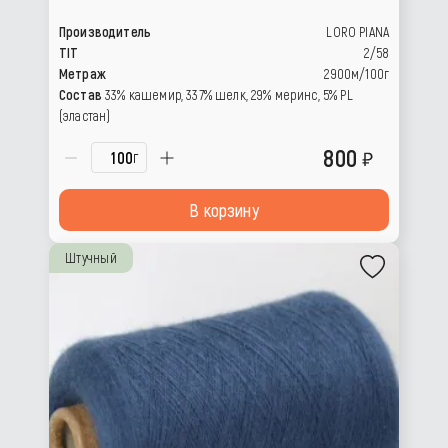
Производитель
LORO PIANA
TIT
2/58
Метраж
2900м/100г
Состав
33% кашемир, 337% шелк, 29% меринс, 5% PL
(эластан)
800
г
В корзину
Штучный