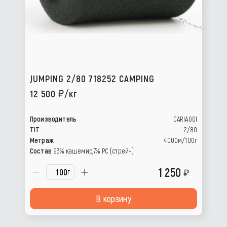
JUMPING 2/80 718252 CAMPING
12 500
/кг
Производитель
CARIAGGI
TIT
2/80
Метраж
4000м/100г
Состав
93% кашемир,7% PC (стрейч)
1 250
г
В корзину