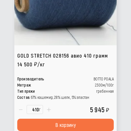
GOLD STRETCH 028156 авио 410 грамм
14 500
/кг
Производитель
BOTTO POALA
Метраж
2300м/100г
Тип пряжи
гребенная
Состав
67% кашемир, 28% шелк, 5% эластан
5 945
г
В корзину