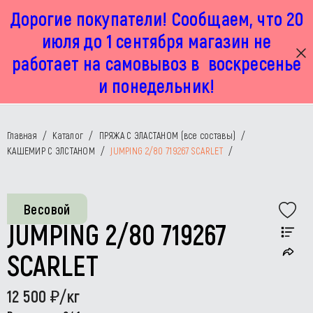
Дорогие покупатели! Сообщаем, что 20
г. Москва, Маленковская 32 стр 2А
+7 925 449 67 92
пн-пт с 11:00 до 19:00, сб с 11:00 до 17:00
июля до 1 сентября магазин не
работает на самовывоз в воскресенье
и понедельник!
Главная
/
Каталог
/
ПРЯЖА С ЭЛАСТАНОМ (все составы)
/
КАШЕМИР С ЭЛСТАНОМ
/
JUMPING 2/80 719267 SCARLET
/
Весовой
JUMPING 2/80 719267
SCARLET
12 500
/кг