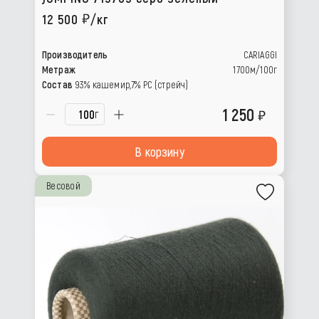
12 500
/кг
Производитель
CARIAGGI
Метраж
1700м/100г
Состав
93% кашемир,7% PC (стрейч)
1 250
г
В корзину
Весовой