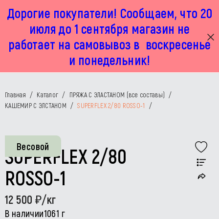
Дорогие покупатели! Сообщаем, что 20
г. Москва, Маленковская 32 стр 2А
+7 925 449 67 92
пн-пт с 11:00 до 19:00, сб с 11:00 до 17:00
июля до 1 сентября магазин не
работает на самовывоз в воскресенье
и понедельник!
Главная
/
Каталог
/
ПРЯЖА С ЭЛАСТАНОМ (все составы)
/
КАШЕМИР С ЭЛСТАНОМ
/
SUPERFLEX 2/80 ROSSO-1
/
Весовой
SUPERFLEX 2/80
ROSSO-1
12 500
/кг
В наличии
1061 г