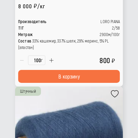
8 000
/кг
Производитель
LORO PIANA
TIT
2/58
Метраж
2900м/100г
Состав
33% кашемир, 337% шелк, 29% меринс, 5% PL
(эластан)
800
г
В корзину
Штучный