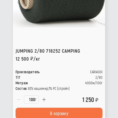
JUMPING 2/80 718252 CAMPING
12 500
/кг
Производитель
CARIAGGI
TIT
2/80
Метраж
4000м/100г
Состав
93% кашемир,7% PC (стрейч)
1 250
г
В корзину