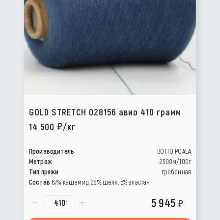
GOLD STRETCH 028156 авио 410 грамм
14 500
/кг
Производитель
BOTTO POALA
Метраж
2300м/100г
Тип пряжи
гребенная
Состав
67% кашемир, 28% шелк, 5% эластан
5 945
г