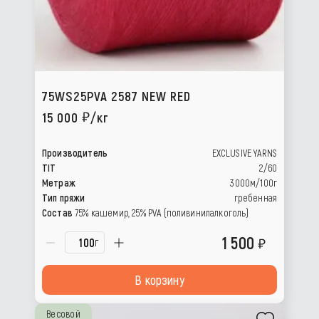
75WS25PVA 2587 NEW RED
15 000
/кг
Производитель
EXCLUSIVE YARNS
TIT
2/60
Метраж
3000м/100г
Тип пряжи
гребенная
Состав
75% кашемир, 25% РVА (поливинилалкоголь)
1 500
г
В корзину
Весовой