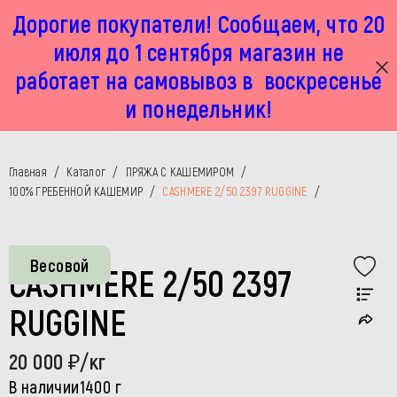
Дорогие покупатели! Сообщаем, что 20
г. Москва, Маленковская 32 стр 2А
+7 925 449 67 92
пн-пт с 11:00 до 19:00, сб с 11:00 до 17:00
июля до 1 сентября магазин не
работает на самовывоз в воскресенье
и понедельник!
Главная
/
Каталог
/
ПРЯЖА С КАШЕМИРОМ
/
100% ГРЕБЕННОЙ КАШЕМИР
/
CASHMERE 2/50 2397 RUGGINE
/
Весовой
CASHMERE 2/50 2397
RUGGINE
20 000
/кг
В наличии
1400 г