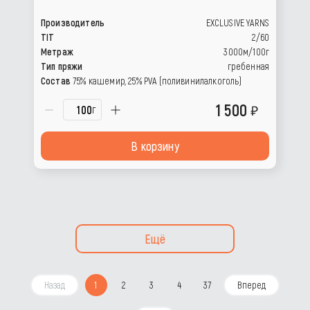
Производитель
EXCLUSIVE YARNS
TIT
2/60
Метраж
3000м/100г
Тип пряжи
гребенная
Состав
75% кашемир, 25% РVА (поливинилалкоголь)
1 500
г
В корзину
Ещё
Назад
1
2
3
4
37
Вперед