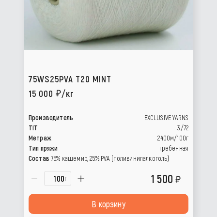
75WS25PVA T20 MINT
15 000
/кг
Производитель
EXCLUSIVE YARNS
TIT
3/72
Метраж
2400м/100г
Тип пряжи
гребенная
Состав
75% кашемир, 25% РVА (поливинилалкоголь)
1 500
г
В корзину