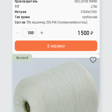
Производитель
EXCLUSIVE YARNS
TIT
2/60
Метраж
3000м/100г
Тип пряжи
гребенная
Состав
75% кашемир, 25% РVА (поливинилалкоголь)
1 500
г
В корзину
Весовой