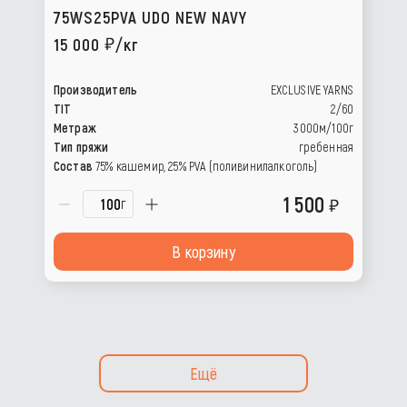
75WS25PVA UDO NEW NAVY
15 000
/кг
Производитель
EXCLUSIVE YARNS
TIT
2/60
Метраж
3000м/100г
Тип пряжи
гребенная
Состав
75% кашемир, 25% РVА (поливинилалкоголь)
1 500
г
В корзину
Ещё