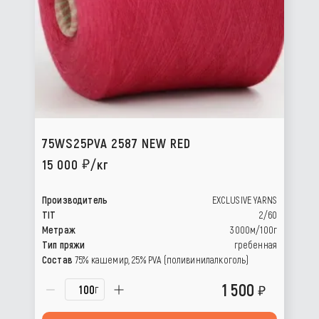
75WS25PVA 2587 NEW RED
15 000
/кг
Производитель
EXCLUSIVE YARNS
TIT
2/60
Метраж
3000м/100г
Тип пряжи
гребенная
Состав
75% кашемир, 25% РVА (поливинилалкоголь)
1 500
г