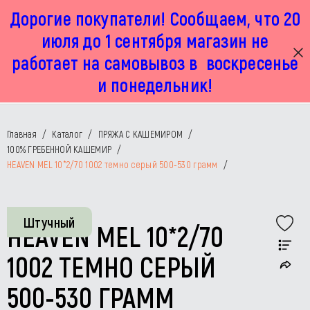
Дорогие покупатели! Сообщаем, что 20
г. Москва, Маленковская 32 стр 2А
+7 925 449 67 92
пн-пт с 11:00 до 19:00, сб с 11:00 до 17:00
июля до 1 сентября магазин не
работает на самовывоз в воскресенье
и понедельник!
Главная
/
Каталог
/
ПРЯЖА С КАШЕМИРОМ
/
100% ГРЕБЕННОЙ КАШЕМИР
/
HEAVEN MEL 10*2/70 1002 темно серый 500-530 грамм
/
Штучный
HEAVEN MEL 10*2/70
1002 ТЕМНО СЕРЫЙ
500-530 ГРАММ