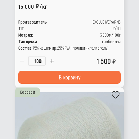
15 000
/кг
Производитель
EXCLUSIVE YARNS
TIT
2/60
Метраж
3000м/100г
Тип пряжи
гребенная
Состав
75% кашемир, 25% РVА (поливинилалкоголь)
1 500
г
В корзину
Весовой