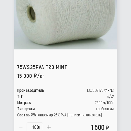
75WS25PVA T20 MINT
15 000
/кг
Производитель
EXCLUSIVE YARNS
TIT
3/72
Метраж
2400м/100г
Тип пряжи
гребенная
Состав
75% кашемир, 25% РVА (поливинилалкоголь)
1 500
г