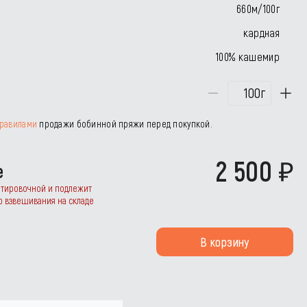
660м/100г
кардная
100% кашемир
г
равилами
продажи бобинной пряжи перед покупкой.
2 500
е
нтировочной и подлежит
о взвешивания на складе
В корзину