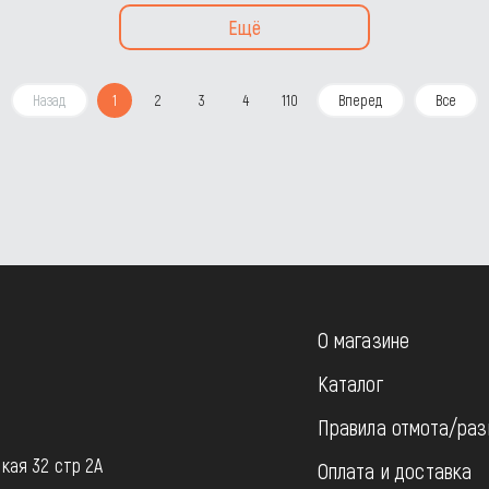
Ещё
Назад
1
2
3
4
110
Вперед
Все
О магазине
Каталог
Правила отмота/раз
u
кая 32 стр 2А
Оплата и доставка