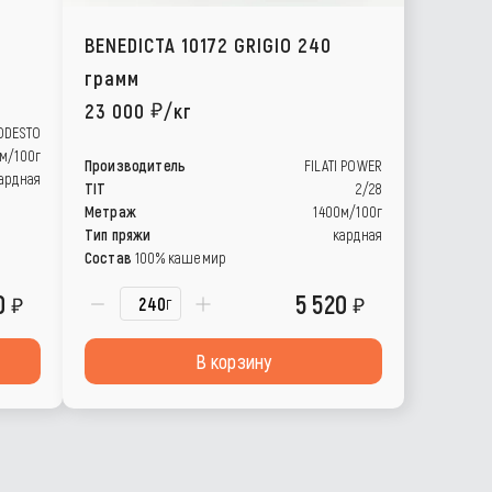
BENEDICTA 10172 GRIGIO 240
грамм
23 000
/кг
MODESTO
м/100г
Производитель
FILATI POWER
ардная
TIT
2/28
Метраж
1400м/100г
Тип пряжи
кардная
Состав
100% кашемир
0
5 520
г
В корзину