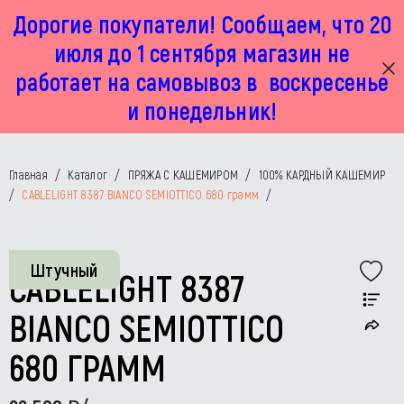
Дорогие покупатели! Сообщаем, что 20
г. Москва, Маленковская 32 стр 2А
+7 925 449 67 92
пн-пт с 11:00 до 19:00, сб с 11:00 до 17:00
июля до 1 сентября магазин не
работает на самовывоз в воскресенье
и понедельник!
Главная
/
Каталог
/
ПРЯЖА С КАШЕМИРОМ
/
100% КАРДНЫЙ КАШЕМИР
/
CABLELIGHT 8387 BIANCO SEMIOTTICO 680 грамм
/
Штучный
CABLELIGHT 8387
BIANCO SEMIOTTICO
680 ГРАММ