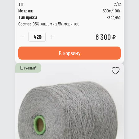
TIT
2/12
Метраж
600м/100г
Тип пряжи
кардная
Состав
95% кашемир, 5% меринос
6 300
г
В корзину
Штучный