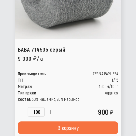
BABA 714505 серый
9 000
/кг
Производитель
ZEGNA BARUFFA
TIT
1/15
Метраж
1500м/100г
Тип пряжи
кардная
Состав
30% кашемир, 70% меринос
900
г
В корзину