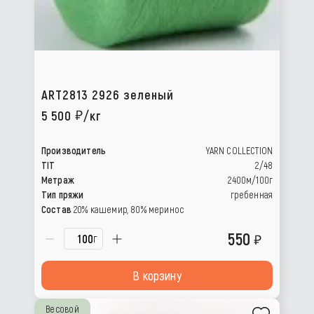
ART2813 2926 зеленый
5 500
/кг
Производитель
YARN COLLECTION
TIT
2/48
Метраж
2400м/100г
Тип пряжи
гребенная
Состав
20% кашемир, 80% меринос
550
г
В корзину
Весовой