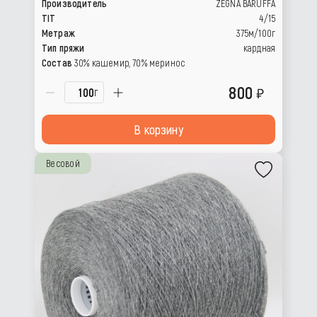
Производитель
ZEGNA BARUFFA
TIT
4/15
Метраж
375м/100г
Тип пряжи
кардная
Состав
30% кашемир, 70% меринос
800
г
В корзину
Весовой