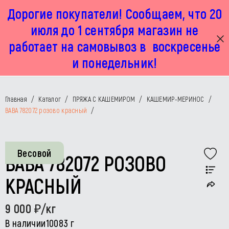
Дорогие покупатели! Сообщаем, что 20
г. Москва, Маленковская 32 стр 2А
+7 925 449 67 92
пн-пт с 11:00 до 19:00, сб с 11:00 до 17:00
июля до 1 сентября магазин не
работает на самовывоз в воскресенье
и понедельник!
Главная
/
Каталог
/
ПРЯЖА С КАШЕМИРОМ
/
КАШЕМИР-МЕРИНОС
/
BABA 782072 розово красный
/
Весовой
BABA 782072 РОЗОВО
КРАСНЫЙ
9 000
/кг
В наличии
10083 г