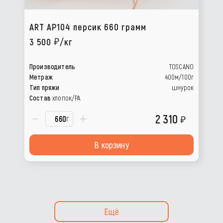
ART AP104 персик 660 грамм
3 500
/кг
Производитель
TOSCANO
Метраж
400м/100г
Тип пряжи
шнурок
Состав
хлопок/РА
2 310
г
В корзину
Ещё