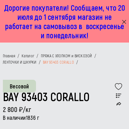
Дорогие покупатели! Сообщаем, что 20
г. Москва, Маленковская 32 стр 2А
+7 925 449 67 92
пн-пт с 11:00 до 19:00, сб с 11:00 до 17:00
июля до 1 сентября магазин не
работает на самовывоз в воскресенье
и понедельник!
Главная
/
Каталог
/
ПРЯЖА С ХЛОПКОМ и ВИСКОЗОЙ
/
ЛЕНТОЧКИ И ШНУРКИ
/
BAY 93403 CORALLO
/
Весовой
BAY 93403 CORALLO
2 800
/кг
В наличии
1836 г