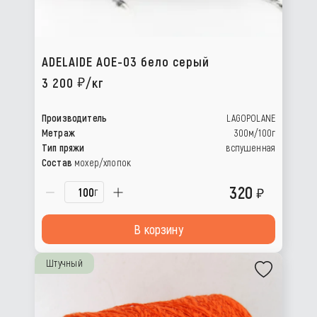
ADELAIDE AOE-03 бело серый
3 200
/кг
Производитель
LAGOPOLANE
Метраж
300м/100г
Тип пряжи
вспушенная
Состав
мохер/хлопок
320
г
В корзину
Штучный