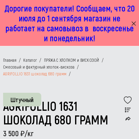
Дорогие покупатели! Сообщаем, что 20
г. Москва, Маленковская 32 стр 2А
+7 925 449 67 92
пн-пт с 11:00 до 19:00, сб с 11:00 до 17:00
июля до 1 сентября магазин не
работает на самовывоз в воскресенье
и понедельник!
Главная
/
Каталог
/
ПРЯЖА С ХЛОПКОМ и ВИСКОЗОЙ
/
Смесовый и фактурный хлопок-вискоза
/
AGRIFOLLIO 1631 шоколад 680 грамм
/
Штучный
AGRIFOLLIO 1631
ШОКОЛАД 680 ГРАММ
3 500
/кг