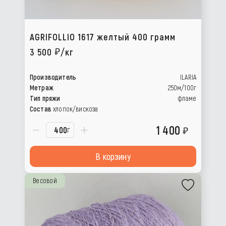
AGRIFOLLIO 1617 желтый 400 грамм
3 500
/кг
Производитель
ILARIA
Метраж
250м/100г
Тип пряжи
фламе
Состав
хлопок/вискоза
1 400
г
В корзину
Весовой