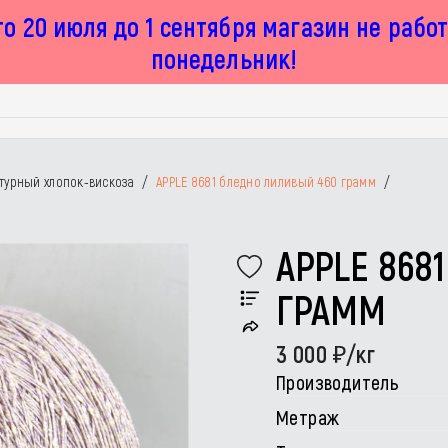
о 20 июля до 1 сентября магазин не рабо
понедельник!
турный хлопок-вискоза
/
APPLE 8681 бледно лиливый 460 грамм
/
APPLE 868
ГРАММ
3 000
/кг
Производитель
Метраж