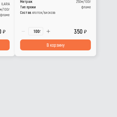
Метраж
250м/100г
ILARIA
Тип пряжи
фламе
м/100г
Состав
хлопок/вискоза
фламе
0
350
г
В корзину