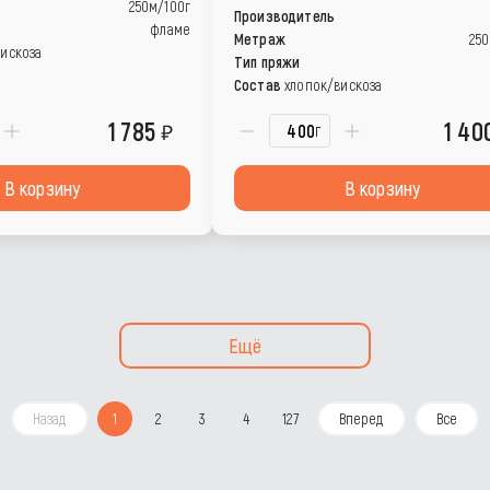
250м/100г
Производитель
фламе
Метраж
250
вискоза
Тип пряжи
Состав
хлопок/вискоза
1 785
1 40
г
В корзину
В корзину
Ещё
Назад
1
2
3
4
127
Вперед
Все