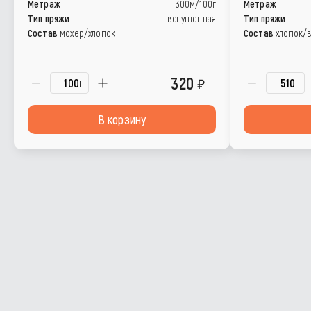
Метраж
300м/100г
Метраж
Тип пряжи
вспушенная
Тип пряжи
Состав
мохер/хлопок
Состав
хлопок/
320
г
г
В корзину