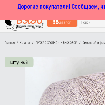
Дорогие покупатели! Сообщаем, чт
г. Москва, Маленковская 32 стр 2А
пн-пт с 11:00 до 19:00, сб с 11:00 до 17:00
Каталог
Главная
/
Каталог
/
ПРЯЖА С ХЛОПКОМ и ВИСКОЗОЙ
/
Смесовый и фак
Штучный