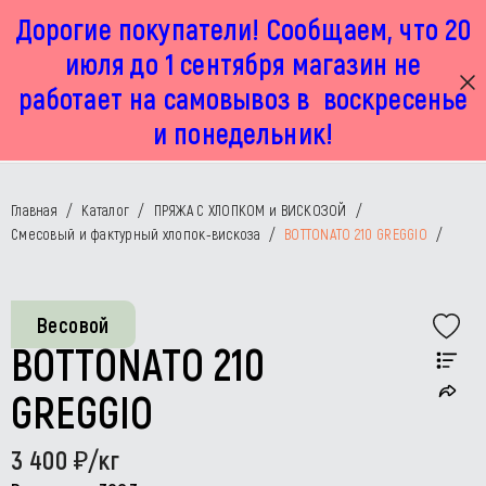
Дорогие покупатели! Сообщаем, что 20
г. Москва, Маленковская 32 стр 2А
+7 925 449 67 92
пн-пт с 11:00 до 19:00, сб с 11:00 до 17:00
июля до 1 сентября магазин не
работает на самовывоз в воскресенье
и понедельник!
Главная
/
Каталог
/
ПРЯЖА С ХЛОПКОМ и ВИСКОЗОЙ
/
Смесовый и фактурный хлопок-вискоза
/
BOTTONATO 210 GREGGIO
/
Весовой
BOTTONATO 210
GREGGIO
3 400
/кг