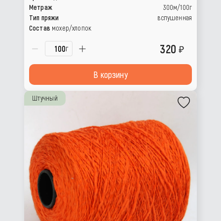
Метраж
300м/100г
Тип пряжи
вспушенная
Состав
мохер/хлопок
320
г
В корзину
Штучный