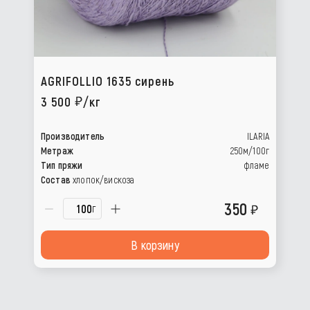
AGRIFOLLIO 1635 сирень
3 500
/кг
Производитель
ILARIA
Метраж
250м/100г
Тип пряжи
фламе
Состав
хлопок/вискоза
350
г
В корзину