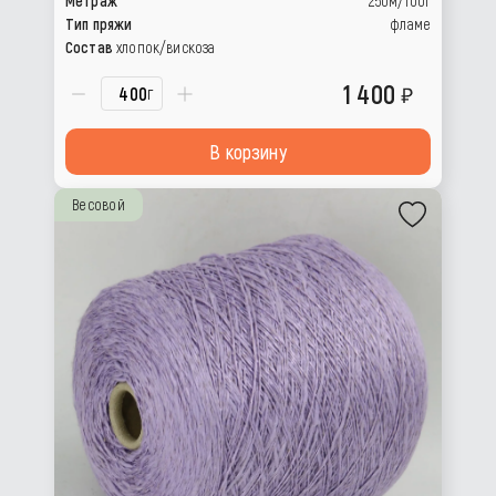
Метраж
250м/100г
Тип пряжи
фламе
Состав
хлопок/вискоза
1 400
г
В корзину
Весовой