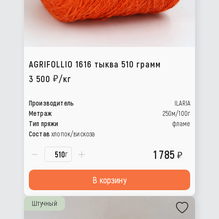
AGRIFOLLIO 1616 тыква 510 грамм
3 500
/кг
Производитель
ILARIA
Метраж
250м/100г
Тип пряжи
фламе
Состав
хлопок/вискоза
1 785
г
В корзину
Штучный