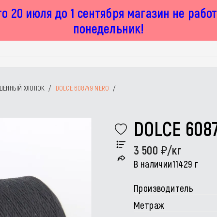
о 20 июля до 1 сентября магазин не рабо
понедельник!
ШЕННЫЙ ХЛОПОК
/
DOLCE 608749 NERO
/
DOLCE 608
3 500
/кг
В наличии
11429 г
Производитель
Метраж