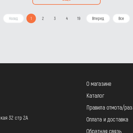
Назад
1
2
3
4
19
Вперед
Все
О магазине
Каталог
Правила отмота/раз
u
кая 32 стр 2А
Оплата и доставка
Обратная связь