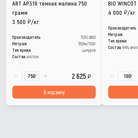
ART AP319 темная малина 750
BIO WINCOT
грамм
4 000
/кг
3 500
/кг
Производитель
Метраж
Производитель
TOSCANO
Тип пряжи
Метраж
350м/100г
Состав
84% хлопо
Тип пряжи
шнурок
Состав
хлопок
2 625
г
г
В корзину