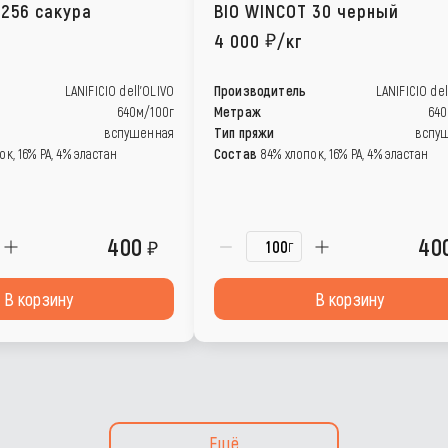
 256 сакура
BIO WINCOT 30 черный
4 000
/кг
LANIFICIO dell’OLIVO
Производитель
LANIFICIO del
640м/100г
Метраж
640
вспушенная
Тип пряжи
вспу
к, 16% РА, 4% эластан
Состав
84% хлопок, 16% РА, 4% эластан
400
40
г
В корзину
В корзину
Ещё