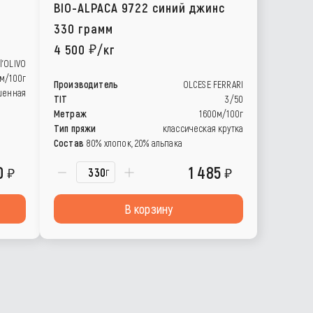
BIO-ALPACA 9722 синий джинс
330 грамм
4 500
/кг
l’OLIVO
м/100г
Производитель
OLCESE FERRARI
шенная
TIT
3/50
Метраж
1600м/100г
Тип пряжи
классическая крутка
Состав
80% хлопок, 20% альпака
0
1 485
г
В корзину