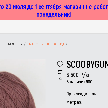
о 20 июля до 1 сентября магазин не рабо
понедельник!
ШЕННЫЙ ХЛОПОК
/
SCOOBYGUM 1000 шоколад
/
SCOOBYGU
3 500
/кг
В наличии
900 г
Производитель
Метраж