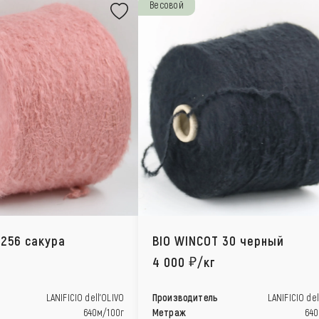
Весовой
 256 сакура
BIO WINCOT 30 черный
4 000
/кг
LANIFICIO dell’OLIVO
Производитель
LANIFICIO del
640м/100г
Метраж
640