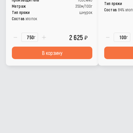
Тип пряжи
Метраж
350м/100г
Состав
84% хлопо
Тип пряжи
шнурок
Состав
хлопок
2 625
г
г
В корзину