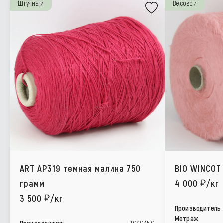
Штучный
Весовой
ART AP319 темная малина 750
BIO WINCOT
грамм
4 000
/кг
3 500
/кг
Производитель
Метраж
Производитель
TOSCANO