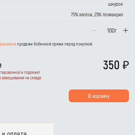
шнурок
75% хлопок, 25% полиакрил
г
равилами
продажи бобинной пряжи перед покупкой.
350
е
нтировочной и подлежит
о взвешивания на складе
В корзину
 и оплата