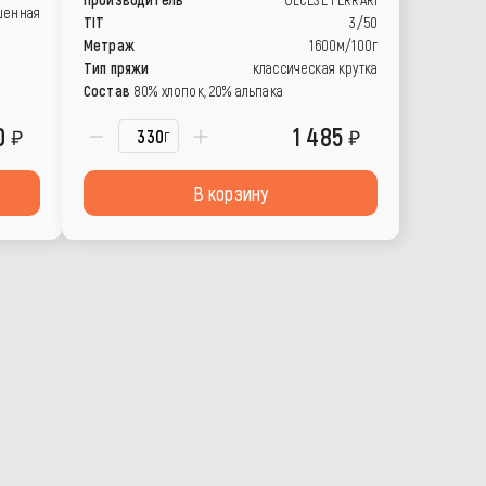
шенная
TIT
3/50
Метраж
1600м/100г
Тип пряжи
классическая крутка
Состав
80% хлопок, 20% альпака
0
1 485
г
В корзину