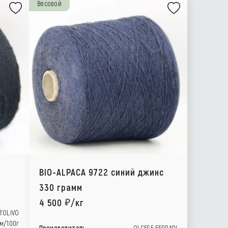
Весовой
BIO-ALPACA 9722 синий джинс
330 грамм
4 500
/кг
l’OLIVO
м/100г
Производитель
OLCESE FERRARI