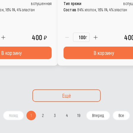
вспушенная
Тип пряжи
вспу
к, 16% РА, 4% эластан
Состав
84% хлопок, 16% РА, 4% эластан
400
40
г
В корзину
В корзину
Ещё
Назад
1
2
3
4
19
Вперед
Все