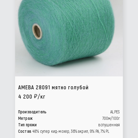
AMEBA 28091 мятно голубой
4 200
/кг
Производитель
ALPES
Метраж
700м/100г
Тип пряжи
вспушенная
Состав
48% супер кид-мохер, 36% акрил, 9% РА, 7% PL