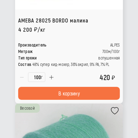
AMEBA 28025 BORDO малина
4 200
/кг
Производитель
ALPES
Метраж
700м/100г
Тип пряжи
вспушенная
Состав
48% супер кид-мохер, 36% акрил, 9% РА, 7% PL
420
г
В корзину
Весовой