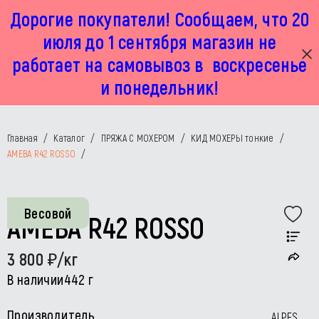
Дорогие покупатели! Сообщаем, что 20
г. Москва, Маленковская 32 стр 2А
+7 925 449 67 92
пн-пт с 11:00 до 19:00, сб с 11:00 до 17:00
июля до 1 сентября магазин не
работает на самовывоз в воскресенье
и понедельник!
Главная
/
Каталог
/
ПРЯЖА С МОХЕРОМ
/
КИД МОХЕРЫ тонкие
/
AMEBA R42 ROSSO
/
Весовой
AMEBA R42 ROSSO
3 800
/кг
В наличии
442 г
Производитель
ALPES