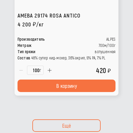
AMEBA 29174 ROSA ANTICO
4 200
/кг
Производитель
ALPES
Метраж
700м/100г
Тип пряжи
вспушенная
Состав
48% супер кид-мохер, 36% акрил, 9% РА, 7% PL
420
г
В корзину
Ещё