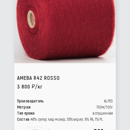
AMEBA R42 ROSSO
3 800
/кг
Производитель
ALPES
Метраж
700м/100г
Тип пряжи
вспушенная
Состав
48% супер кид-мохер, 36% акрил, 9% РА, 7% PL