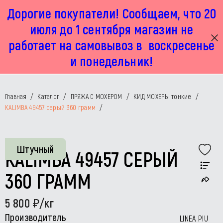
Дорогие покупатели! Сообщаем, что 20
г. Москва, Маленковская 32 стр 2А
+7 925 449 67 92
пн-пт с 11:00 до 19:00, сб с 11:00 до 17:00
июля до 1 сентября магазин не
работает на самовывоз в воскресенье
и понедельник!
Главная
/
Каталог
/
ПРЯЖА С МОХЕРОМ
/
КИД МОХЕРЫ тонкие
/
KALIMBA 49457 серый 360 грамм
/
Штучный
KALIMBA 49457 СЕРЫЙ
360 ГРАММ
5 800
/кг
Производитель
LINEA PIU