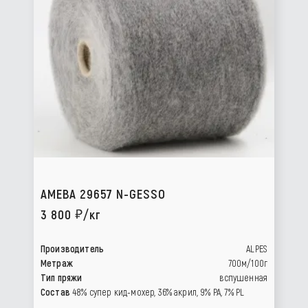
AMEBA 29657 N-GESSO
3 800
/кг
Производитель
ALPES
Метраж
700м/100г
Тип пряжи
вспушенная
Состав
48% супер кид-мохер, 36% акрил, 9% РА, 7% PL