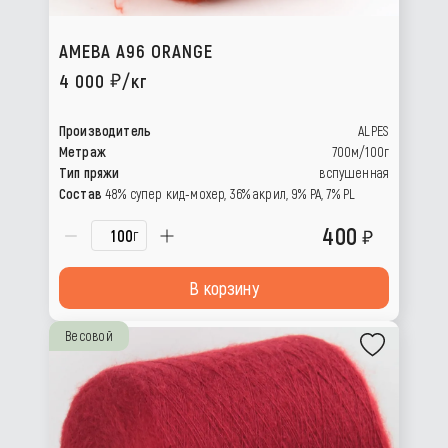
AMEBA A96 ORANGE
4 000
/кг
Производитель
ALPES
Метраж
700м/100г
Тип пряжи
вспушенная
Состав
48% супер кид-мохер, 36% акрил, 9% РА, 7% PL
400
г
В корзину
Весовой