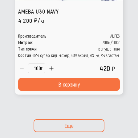
AMEBA U30 NAVY
4 200
/кг
Производитель
ALPES
Метраж
700м/100г
Тип пряжи
вспушенная
Состав
48% супер кид-мохер, 36% акрил, 9% РА, 7% эластан
420
г
В корзину
Ещё