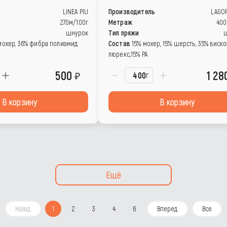
LINEA PIU
Производитель
LAGO
270м/100г
Метраж
400
шнурок
Тип пряжи
мохер, 36% фибра полиамид
Состав
15% мохер, 15% шерсть, 35% виско
люрекс,15% РА
500
1 2
г
В корзину
В корзину
Ещё
Назад
1
2
3
4
6
Вперед
Все