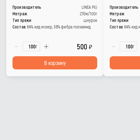
Производитель
LINEA PIU
Производитель
Метраж
270м/100г
Метраж
Тип пряжи
шнурок
Тип пряжи
Состав
64% кид мохер, 36% фибра полиамид
Состав
64% кид 
500
г
г
В корзину