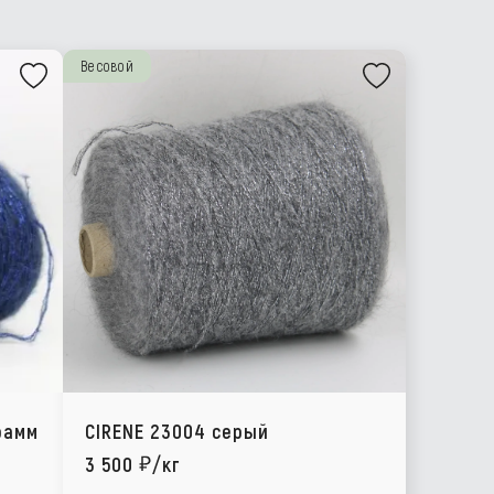
Весовой
рамм
CIRENE 23004 серый
3 500
/кг