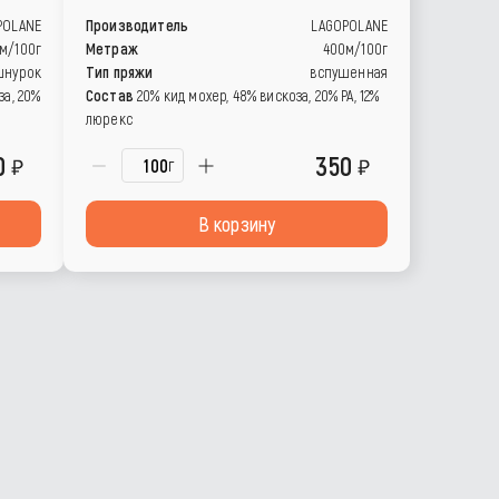
POLANE
Производитель
LAGOPOLANE
м/100г
Метраж
400м/100г
шнурок
Тип пряжи
вспушенная
за, 20%
Состав
20% кид мохер, 48% вискоза, 20% РА, 12%
люрекс
80
350
г
В корзину