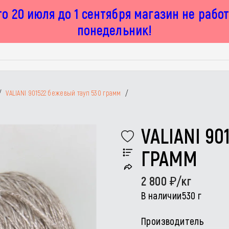
о 20 июля до 1 сентября магазин не рабо
понедельник!
/
VALIANI 901522 бежевый тауп 530 грамм
/
VALIANI 9
ГРАММ
2 800
/кг
В наличии
530 г
Производитель