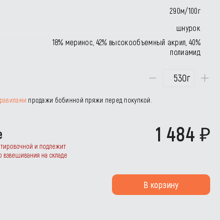
290м/100г
шнурок
18% меринос, 42% высокообъемный акрил, 40%
полиамид
г
равилами
продажи бобинной пряжи перед покупкой.
1 484
е
нтировочной и подлежит
о взвешивания на складе
В корзину