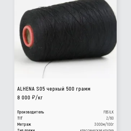
ALHENA S05 черный 500 грамм
8 000
/кг
Производитель
FBSILK
TIT
2/60
Метраж
3000м/100г
Тип пряжи
классическая крутка