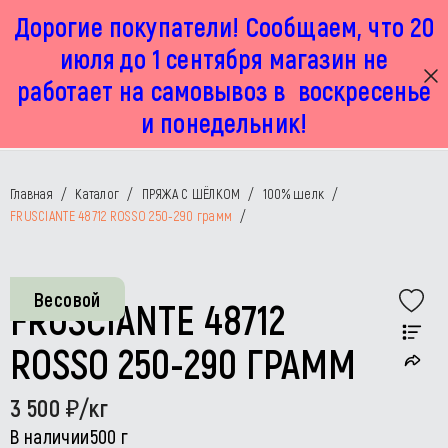
Дорогие покупатели! Сообщаем, что 20
г. Москва, Маленковская 32 стр 2А
+7 925 449 67 92
пн-пт с 11:00 до 19:00, сб с 11:00 до 17:00
июля до 1 сентября магазин не
работает на самовывоз в воскресенье
и понедельник!
Главная
/
Каталог
/
ПРЯЖА С ШЁЛКОМ
/
100% шелк
/
FRUSCIANTE 48712 ROSSO 250-290 грамм
/
Весовой
FRUSCIANTE 48712
ROSSO 250-290 ГРАММ
3 500
/кг
В наличии
500 г