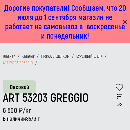
Дорогие покупатели! Сообщаем, что 20
г. Москва, Маленковская 32 стр 2А
+7 925 449 67 92
пн-пт с 11:00 до 19:00, сб с 11:00 до 17:00
июля до 1 сентября магазин не
работает на самовывоз в воскресенье
и понедельник!
Главная
/
Каталог
/
ПРЯЖА С ШЁЛКОМ
/
БУРЕТНЫЙ ШЕЛК
/
ART 53203 GREGGIO
/
Весовой
ART 53203 GREGGIO
6 500
/кг
В наличии
8573 г