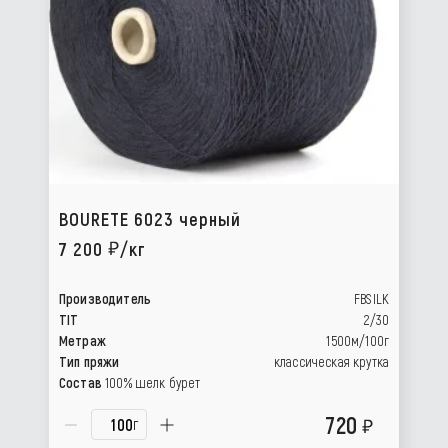
BOURETE 6023 черный
7 200
/кг
Производитель
FBSILK
TIT
2/30
Метраж
1500м/100г
Тип пряжи
классическая крутка
Состав
100% шелк бурет
720
г