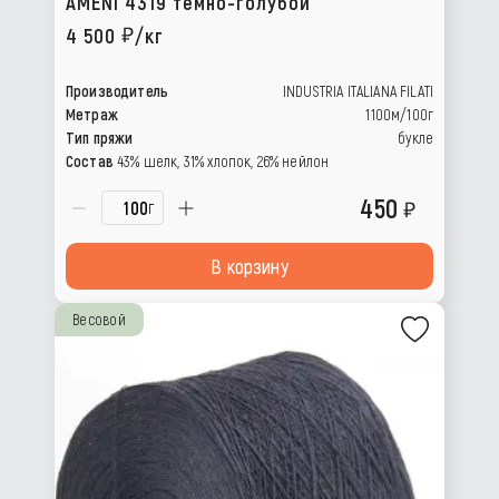
AMENI 4319 темно-голубой
4 500
/кг
Производитель
INDUSTRIA ITALIANA FILATI
Метраж
1100м/100г
Тип пряжи
букле
Состав
43% шелк, 31% хлопок, 26% нейлон
450
г
В корзину
Весовой