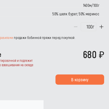
1400м/100г
50% шелк бурет, 50% меринос
г
равилами
продажи бобинной пряжи перед покупкой.
680
е
нтировочной и подлежит
о взвешивания на складе
В корзину