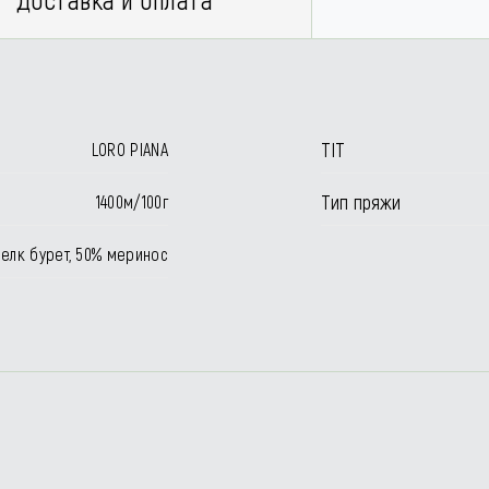
TIT
LORO PIANA
Тип пряжи
1400м/100г
елк бурет, 50% меринос