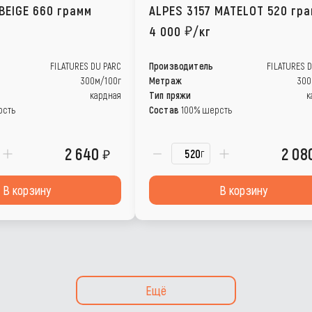
BEIGE 660 грамм
ALPES 3157 MATELOT 520 гр
4 000
/кг
FILATURES DU PARC
Производитель
FILATURES 
300м/100г
Метраж
300
кардная
Тип пряжи
к
рсть
Состав
100% шерсть
2 640
2 08
г
В корзину
В корзину
Ещё