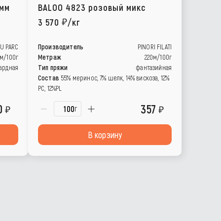
амм
BALOO 4823 розовый микс
3 570
/кг
DU PARC
Производитель
PINORI FILATI
м/100г
Метраж
220м/100г
ардная
Тип пряжи
фантазийная
Состав
55% меринос, 7% шелк, 14% вискоза, 12%
PC, 12%PL
0
357
г
В корзину