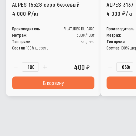
ALPES 15528 серо бежевый
ALPES 3137 
4 000
/кг
4 000
/кг
Производитель
FILATURES DU PARC
Производитель
Метраж
300м/100г
Метраж
Тип пряжи
кардная
Тип пряжи
Состав
100% шерсть
Состав
100% ше
400
г
г
В корзину