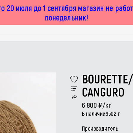
о 20 июля до 1 сентября магазин не рабо
понедельник!
BOURETTE/
CANGURO
6 800
/кг
В наличии
9502 г
Производитель