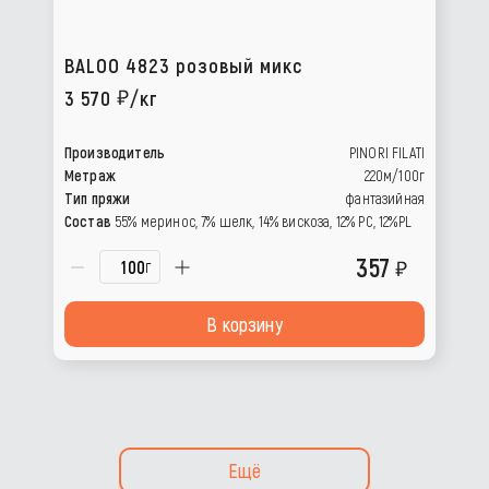
BALOO 4823 розовый микс
3 570
/кг
Производитель
PINORI FILATI
Метраж
220м/100г
Тип пряжи
фантазийная
Состав
55% меринос, 7% шелк, 14% вискоза, 12% PC, 12%PL
357
г
В корзину
Ещё