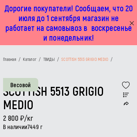
Дорогие покупатели! Сообщаем, что 20
г. Москва, Маленковская 32 стр 2А
+7 925 449 67 92
пн-пт с 11:00 до 19:00, сб с 11:00 до 17:00
июля до 1 сентября магазин не
работает на самовывоз в воскресенье
и понедельник!
Главная
/
Каталог
/
ТВИДЫ
/
SCOTTISH 5513 GRIGIO MEDIO
/
Весовой
SCOTTISH 5513 GRIGIO
MEDIO
2 800
/кг
В наличии
7449 г