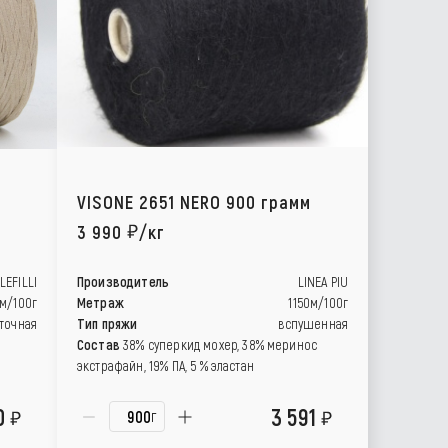
VISONE 2651 NERO 900 грамм
3 990
/кг
LEFILLI
Производитель
LINEA PIU
0м/100г
Метраж
1150м/100г
точная
Тип пряжи
вспушенная
Состав
38% суперкид мохер, 38% меринос
экстрафайн, 19% ПА, 5 % эластан
0
3 591
г