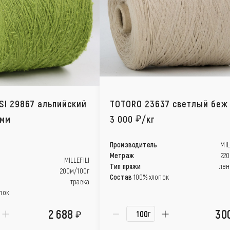
SI 29867 альпийский
TOTORO 23637 светлый беж
амм
3 000
/кг
Производитель
MIL
Метраж
22
MILLEFILI
Тип пряжи
лен
200м/100г
Состав
100% хлопок
травка
пок
2 688
30
г