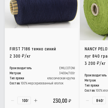
FIRST 7186 темно синий
NANCY PELO
2 300
/кг
луг 840 гр
3 200
/кг
Производитель
EMILCOTONI
Метраж
3400м/100г
Производитель
Тип пряжи
классическая крутка
Метраж
Состав
100% мерсеризованный хлопок
Тип пряжи
Состав
100% хло
230,00
г
г