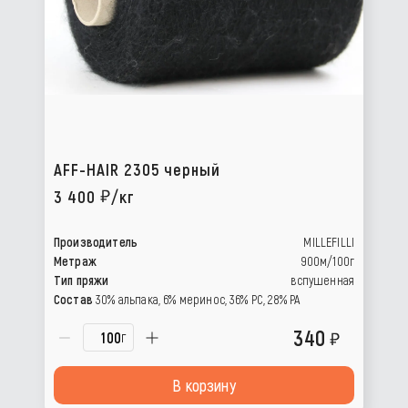
AFF-HAIR 2305 черный
3 400
/кг
Производитель
MILLEFILLI
Метраж
900м/100г
Тип пряжи
вспушенная
Состав
30% альпака, 6% меринос, 36% РС, 28% РА
340
г
В корзину