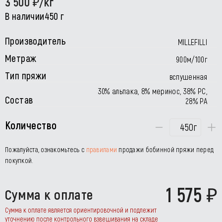
3 500
/кг
В наличии
450 г
Производитель
MILLEFILLI
Метраж
900м/100г
Тип пряжи
вспушенная
30% альпака, 8% меринос, 38% РС,
Состав
28% РА
Количество
г
Пожалуйста, ознакомьтесь с
правилами
продажи бобинной пряжи перед
покупкой.
1 575
Сумма к оплате
Сумма к оплате является ориентировочной и подлежит
уточнению после контрольного взвешивания на складе