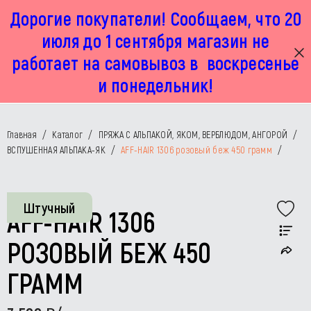
Дорогие покупатели! Сообщаем, что 20
г. Москва, Маленковская 32 стр 2А
+7 925 449 67 92
пн-пт с 11:00 до 19:00, сб с 11:00 до 17:00
июля до 1 сентября магазин не
работает на самовывоз в воскресенье
и понедельник!
Главная
/
Каталог
/
ПРЯЖА С АЛЬПАКОЙ, ЯКОМ, ВЕРБЛЮДОМ, АНГОРОЙ
/
ВСПУШЕННАЯ АЛЬПАКА-ЯК
/
AFF-HAIR 1306 розовый беж 450 грамм
/
Штучный
AFF-HAIR 1306
РОЗОВЫЙ БЕЖ 450
ГРАММ