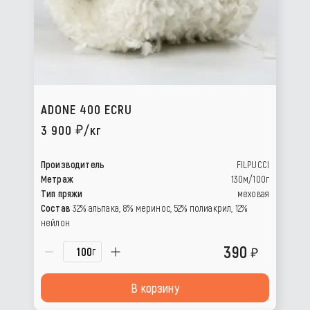
ADONE 400 ECRU
3 900
/кг
Производитель
FILPUCCI
Метраж
130м/100г
Тип пряжи
меховая
Состав
32% альпака, 8% меринос, 52% полиакрил, 12%
нейлон
390
г
В корзину