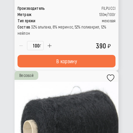
Производитель
FILPUCCI
Метраж
130м/100г
Тип пряжи
меховая
Состав
32% альпака, 8% меринос, 52% полиакрил, 12%
нейлон
390
г
В корзину
Весовой