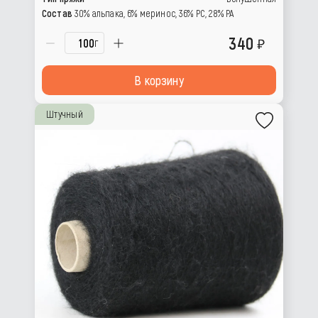
Состав
30% альпака, 6% меринос, 36% РС, 28% РА
340
г
В корзину
Штучный