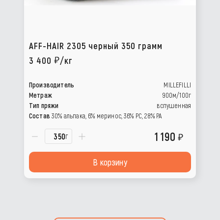
AFF-HAIR 2305 черный 350 грамм
3 400
/кг
Производитель
MILLEFILLI
Метраж
900м/100г
Тип пряжи
вспушенная
Состав
30% альпака, 6% меринос, 36% РС, 28% РА
1 190
г
В корзину