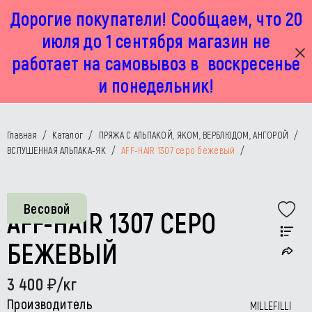
Дорогие покупатели! Сообщаем, что 20
г. Москва, Маленковская 32 стр 2А
+7 925 449 67 92
пн-пт с 11:00 до 19:00, сб с 11:00 до 17:00
июля до 1 сентября магазин не
работает на самовывоз в воскресенье
и понедельник!
Главная
/
Каталог
/
ПРЯЖА С АЛЬПАКОЙ, ЯКОМ, ВЕРБЛЮДОМ, АНГОРОЙ
/
ВСПУШЕННАЯ АЛЬПАКА-ЯК
/
AFF-HAIR 1307 серо бежевый
/
Весовой
AFF-HAIR 1307 СЕРО
БЕЖЕВЫЙ
3 400
/кг
Производитель
MILLEFILLI