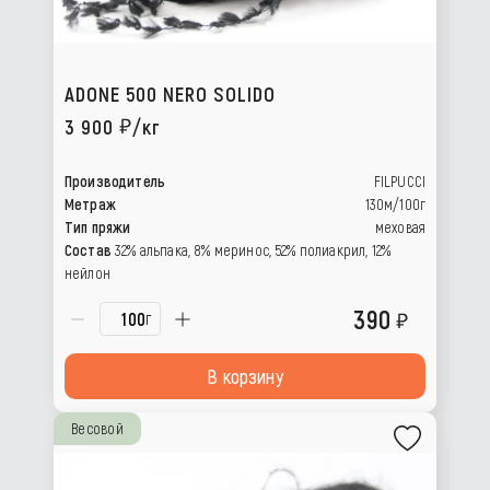
ADONE 500 NERO SOLIDO
3 900
/кг
Производитель
FILPUCCI
Метраж
130м/100г
Тип пряжи
меховая
Состав
32% альпака, 8% меринос, 52% полиакрил, 12%
нейлон
390
г
В корзину
Весовой