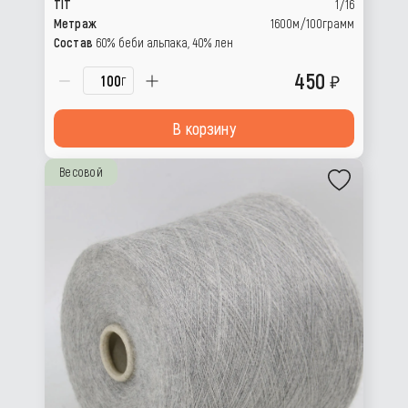
TIT
1/16
Метраж
1600м/100грамм
Состав
60% беби альпака, 40% лен
450
г
В корзину
Весовой