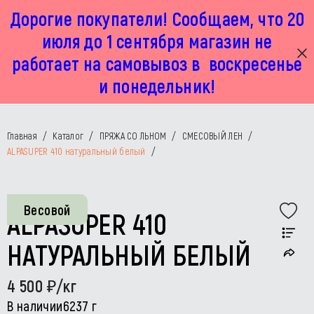
Дорогие покупатели! Сообщаем, что 20
г. Москва, Маленковская 32 стр 2А
+7 925 449 67 92
пн-пт с 11:00 до 19:00, сб с 11:00 до 17:00
июля до 1 сентября магазин не
работает на самовывоз в воскресенье
и понедельник!
Главная
/
Каталог
/
ПРЯЖА СО ЛЬНОМ
/
СМЕСОВЫЙ ЛЕН
/
ALPASUPER 410 натуральный белый
/
Весовой
ALPASUPER 410
НАТУРАЛЬНЫЙ БЕЛЫЙ
4 500
/кг
В наличии
6237 г