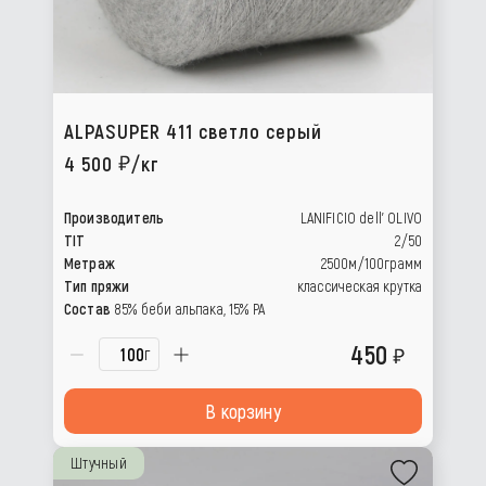
ALPASUPER 411 светло серый
4 500
/кг
Производитель
LANIFICIO dell’ OLIVO
TIT
2/50
Метраж
2500м/100грамм
Тип пряжи
классическая крутка
Состав
85% беби альпака, 15% РА
450
г
В корзину
Штучный