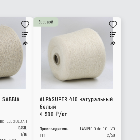
Весовой
6 SABBIA
ALPASUPER 410 натуральный
белый
4 500
/кг
ICHELE SOLBIATI
SASIL
Производитель
LANIFICIO dell’ OLIVO
1/16
TIT
2/50