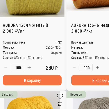
AURORA 13644 желтый
AURORA 13646 мед
2 800
/кг
2 800
/кг
Производитель
ITALY
Производитель
Метраж
2400м/100г
Метраж
Тип пряжи
люрекс
Тип пряжи
Состав
85% лен, 15% люрекс
Состав
85% лен, 15% люрек
280
г
г
В корзину
В корзин
Весовой
Весовой