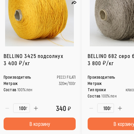
BELLINO 3425 подсолнух
BELLINO 682 серо
3 400
/кг
3 800
/кг
Производитель
PECCI FILATI
Производитель
Метраж
320м/100г
Метраж
Состав
100% лен
Тип пряжи
клас
Состав
100% лен
340
г
г
В корзину
В корзин