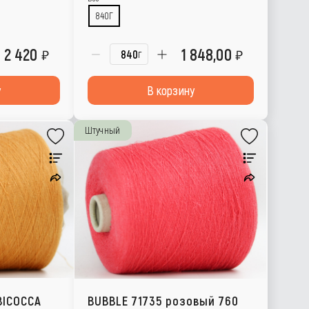
840Г
2 420
1 848,00
г
у
В корзину
Штучный
BICOCCA
BUBBLE 71735 розовый 760