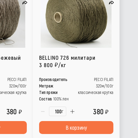
 бежевый
BELLINO 726 милитари
3 800
/кг
PECCI FILATI
Производитель
PECCI FILATI
320м/100г
Метраж
320м/100г
сическая крутка
Тип пряжи
классическая крутка
Состав
100% лен
380
380
г
у
В корзину