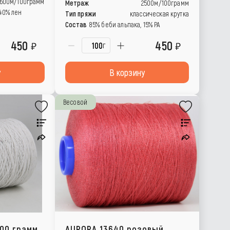
1600м/100грамм
Метраж
2500м/100грамм
 40% лен
Тип пряжи
классическая крутка
Состав
85% беби альпака, 15% РА
450
450
г
у
В корзину
Весовой
500 грамм
AURORA 13640 розовый