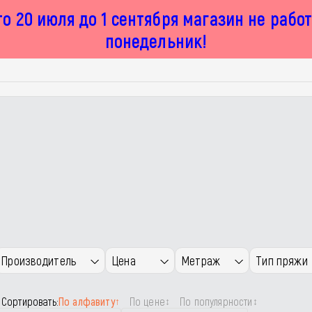
о 20 июля до 1 сентября магазин не рабо
понедельник!
Производитель
Цена
Метраж
Тип пряжи
Сортировать:
По алфавиту
По цене
По популярности
↑
↕
↕