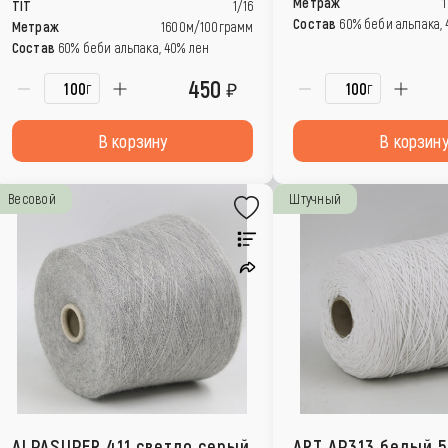
Метраж
TIT
1/16
Состав
60% беби альпака,
Метраж
1600м/100грамм
Состав
60% беби альпака, 40% лен
450
г
г
В корзину
В корзин
Весовой
Штучный
ALPASUPER 411 светло серый
ART AP313 белый 