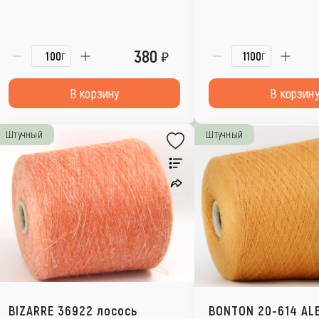
380
г
г
В корзину
В корзин
Штучный
Штучный
BIZARRE 36922 лосось
BONTON 20-614 AL