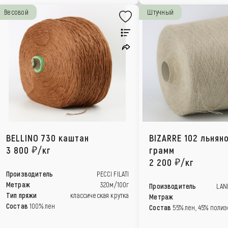
Весовой
Штучный
BELLINO 730 каштан
BIZARRE 102 льняно
3 800
/кг
грамм
2 200
/кг
Производитель
PECCI FILATI
Метраж
320м/100г
Производитель
LANI
Тип пряжи
классическая крутка
Метраж
Состав
100% лен
Состав
55% лен, 45% полиэ