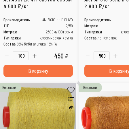
4 500
/кг
2 800
/кг
Производитель
LANIFICIO dell’ OLIVO
Производитель
TIT
2/50
Метраж
Метраж
2500м/100грамм
Тип пряжи
клас
Тип пряжи
классическая крутка
Состав
лен/хлопок
Состав
85% беби альпака, 15% РА
450
г
г
В корзину
В корзин
Весовой
Весовой