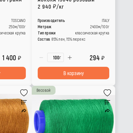
2 940
/кг
TOSCANO
Производитель
ITALY
250м/100г
Метраж
2400м/100г
сическая крутка
Тип пряжи
классическая крутка
Состав
85% лен, 15% люрекс
1 400
294
г
у
В корзину
Весовой