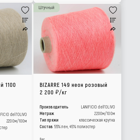
Штучный
й 1100
BIZARRE 149 неон розовый
2 200
/кг
Производитель
LANIFICIO dell'OLIVO
Метраж
2200м/100м
FICIO dell'OLIVO
Тип пряжи
классическая крутка
2200м/100м
Состав
55% лен, 45% полиэстер
стер
Вес