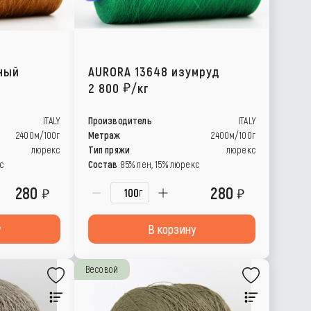
ный
AURORA 13648 изумруд
2 800
/кг
ITALY
Производитель
ITALY
2400м/100г
Метраж
2400м/100г
люрекс
Тип пряжи
люрекс
с
Состав
85% лен, 15% люрекс
280
280
г
у
В корзину
Весовой