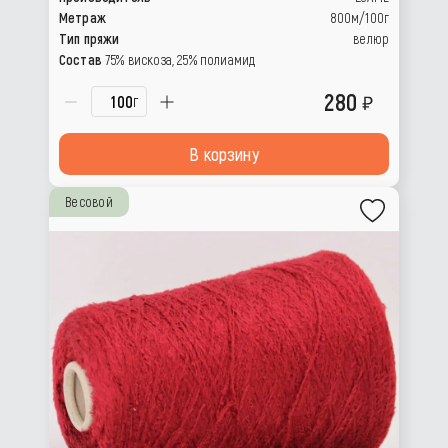
Метраж
800м/100г
Тип пряжи
велюр
Состав
75% вискоза, 25% полиамид
280
г
В корзину
Весовой