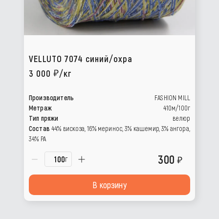
VELLUTO 7074 синий/охра
3 000
/кг
Производитель
FASHION MILL
Метраж
410м/100г
Тип пряжи
велюр
Состав
44% вискоза, 16% меринос, 3% кашемир, 3% ангора,
34% РА
300
г
В корзину