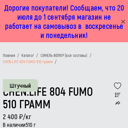
Дорогие покупатели! Сообщаем, что 20
г. Москва, Маленковская 32 стр 2А
+7 925 449 67 92
пн-пт с 11:00 до 19:00, сб с 11:00 до 17:00
июля до 1 сентября магазин не
работает на самовывоз в воскресенье
и понедельник!
Главная
/
Каталог
/
СИНЕЛЬ-ВЕЛЮР (все составы)
/
CHEN.LIFE 804 FUMO 510 грамм
/
Штучный
CHEN.LIFE 804 FUMO
510 ГРАММ
2 400
/кг
В наличии
510 г