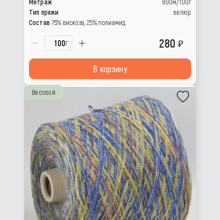
Метраж
800м/100г
Тип пряжи
велюр
Состав
75% вискоза, 25% полиамид
280
г
В корзину
Весовой