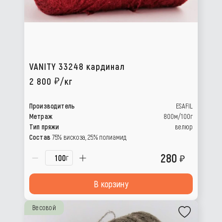
VANITY 33248 кардинал
2 800
/кг
Производитель
ESAFIL
Метраж
800м/100г
Тип пряжи
велюр
Состав
75% вискоза, 25% полиамид
280
г
В корзину
Весовой