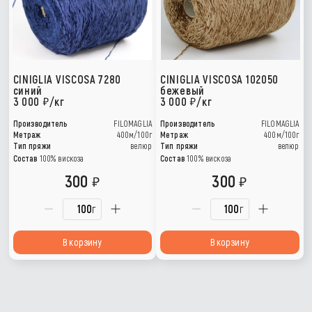
CINIGLIA VISCOSA 7280
CINIGLIA VISCOSA 102050
синий
бежевый
3 000
/кг
3 000
/кг
Производитель
FILOMAGLIA
Производитель
FILOMAGLIA
Метраж
400м/100г
Метраж
400м/100г
Тип пряжи
велюр
Тип пряжи
велюр
Состав
100% вискоза
Состав
100% вискоза
300
300
г
г
В корзину
В корзину