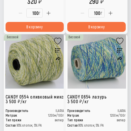
320
290
г
г
В корзину
В корзину
Весовой
Весовой
CANDY 0554 оливковый микс
CANDY 0654 лазурь
3 500
/кг
3 500
/кг
Производитель
ILARIA
Производитель
ILARIA
Метраж
1200м/100г
Метраж
1200м/100г
Тип пряжи
велюр
Тип пряжи
велюр
Состав
95% хлопок, 5% РА
Состав
95% хлопок, 5% РА