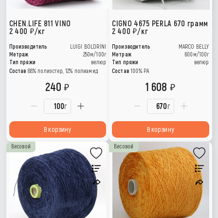
CHEN.LIFE 811 VINO
CIGNO 4675 PERLA 670 грамм
2 400
/кг
2 400
/кг
Производитель
LUIGI BOLDRINI
Производитель
MARCO BELLY
Метраж
250м/100г
Метраж
600м/100г
Тип пряжи
велюр
Тип пряжи
велюр
Состав
88% полиэстер, 12% полиамид
Состав
100% PA
240
1 608
г
г
В корзину
В корзину
Весовой
Весовой