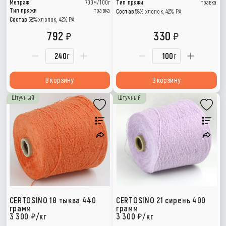
Метраж
700м/100г
Тип пряжи
травка
Тип пряжи
травка
Состав
58% хлопок, 42% РА
Состав
58% хлопок, 42% РА
792
330
г
г
В корзину
В корзину
Штучный
Штучный
CERTOSINO 18 тыква 440
CERTOSINO 21 сирень 400
грамм
грамм
3 300
/кг
3 300
/кг