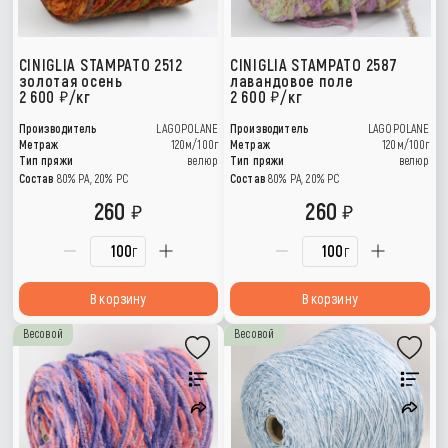
CINIGLIA STAMPATO 2512
CINIGLIA STAMPATO 2587
золотая осень
лавандовое поле
2 600
/кг
2 600
/кг
Производитель
LAGOPOLANE
Производитель
LAGOPOLANE
Метраж
120м/100г
Метраж
120м/100г
Тип пряжи
велюр
Тип пряжи
велюр
Состав
80% РА, 20% РС
Состав
80% РА, 20% РС
260
260
г
г
В корзину
В корзину
Весовой
Весовой