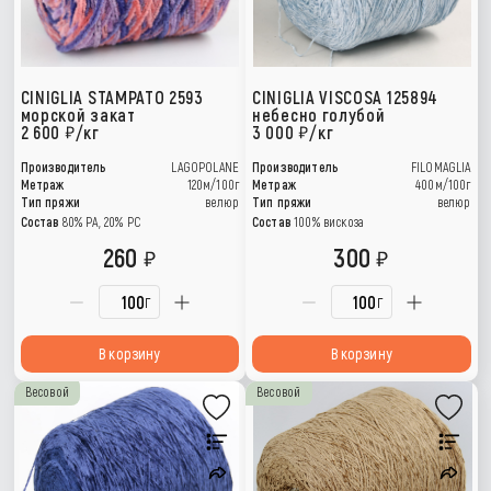
CINIGLIA STAMPATO 2593
CINIGLIA VISCOSA 125894
морской закат
небесно голубой
2 600
/кг
3 000
/кг
Производитель
LAGOPOLANE
Производитель
FILOMAGLIA
Метраж
120м/100г
Метраж
400м/100г
Тип пряжи
велюр
Тип пряжи
велюр
Состав
80% РА, 20% РС
Состав
100% вискоза
260
300
г
г
В корзину
В корзину
Весовой
Весовой