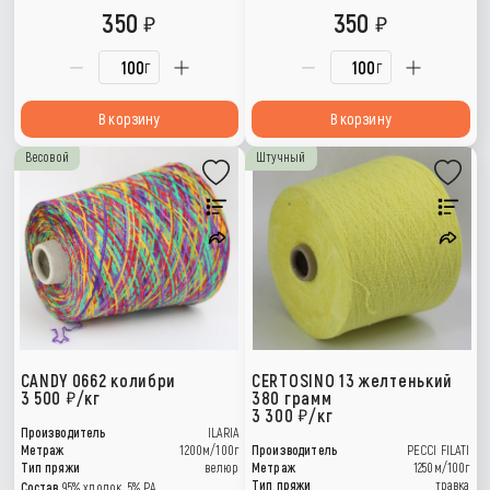
350
350
г
г
В корзину
В корзину
Весовой
Штучный
CANDY 0662 колибри
CERTOSINO 13 желтенький
3 500
/кг
380 грамм
3 300
/кг
Производитель
ILARIA
Метраж
1200м/100г
Производитель
PECCI FILATI
Тип пряжи
велюр
Метраж
1250м/100г
Тип пряжи
травка
Состав
95% хлопок, 5% РА