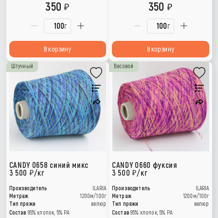
350
350
г
г
В корзину
В корзину
Штучный
Весовой
CANDY 0658 синий микс
CANDY 0660 фуксия
3 500
/кг
3 500
/кг
Производитель
ILARIA
Производитель
ILARIA
Метраж
1200м/100г
Метраж
1200м/100г
Тип пряжи
велюр
Тип пряжи
велюр
Состав
95% хлопок, 5% РА
Состав
95% хлопок, 5% РА