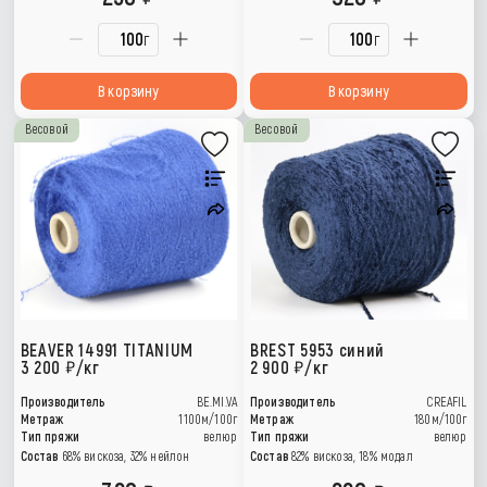
г
г
В корзину
В корзину
Весовой
Весовой
BEAVER 14991 TITANIUM
BREST 5953 синий
3 200
/кг
2 900
/кг
Производитель
BE.MI.VA
Производитель
CREAFIL
Метраж
1100м/100г
Метраж
180м/100г
Тип пряжи
велюр
Тип пряжи
велюр
Состав
68% вискоза, 32% нейлон
Состав
82% вискоза, 18% модал