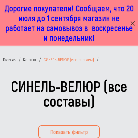
Дорогие покупатели! Сообщаем, что 20
г. Москва, Маленковская 32 стр 2А
+7 925 449 67 92
пн-пт с 11:00 до 19:00, сб с 11:00 до 17:00
июля до 1 сентября магазин не
работает на самовывоз в воскресенье
и понедельник!
Главная
/
Каталог
/
СИНЕЛЬ-ВЕЛЮР (все составы)
/
СИНЕЛЬ-ВЕЛЮР (все
составы)
Показать фильтр