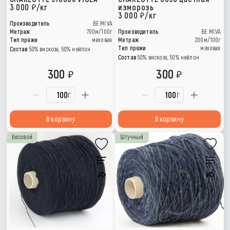
3 000
/кг
изморозь
3 000
/кг
Производитель
BE.MI.VA
Метраж
700м/100г
Производитель
BE.MI.VA
Тип пряжи
меховая
Метраж
200м/100г
Тип пряжи
меховая
Состав
50% вискоза, 50% нейлон
Состав
50% вискоза, 50% нейлон
300
300
г
г
В корзину
В корзину
Весовой
Штучный