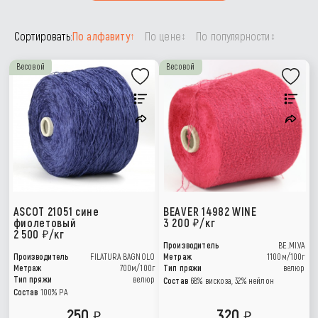
Сортировать:
По алфавиту
По цене
По популярности
↑
↕
↕
Весовой
Весовой
ASCOT 21051 сине
BEAVER 14982 WINE
фиолетовый
3 200
/кг
2 500
/кг
Производитель
BE.MI.VA
Производитель
FILATURA BAGNOLO
Метраж
1100м/100г
Метраж
700м/100г
Тип пряжи
велюр
Тип пряжи
велюр
Состав
68% вискоза, 32% нейлон
Состав
100% PA
250
320