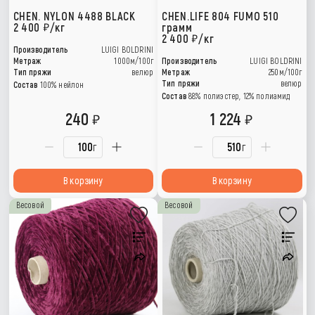
CHEN. NYLON 4488 BLACK
CHEN.LIFE 804 FUMO 510
2 400
/кг
грамм
2 400
/кг
Производитель
LUIGI BOLDRINI
Метраж
1000м/100г
Производитель
LUIGI BOLDRINI
Тип пряжи
велюр
Метраж
250м/100г
Тип пряжи
велюр
Состав
100% нейлон
Состав
88% полиэстер, 12% полиамид
240
1 224
г
г
В корзину
В корзину
Весовой
Весовой