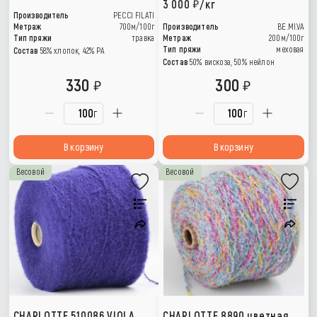
3 000
/кг
Производитель
PECCI FILATI
Метраж
700м/100г
Производитель
BE.MI.VA
Тип пряжи
травка
Метраж
200м/100г
Тип пряжи
меховая
Состав
58% хлопок, 42% РА
Состав
50% вискоза, 50% нейлон
330
300
г
г
В корзину
В корзину
Весовой
Весовой
CHARLOTTE 510086 VIOLA
CHARLOTTE 8890 цветная