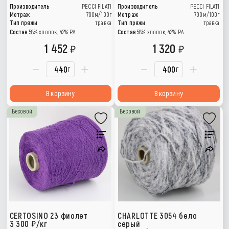
Производитель
PECCI FILATI
Производитель
PECCI FILATI
Метраж
700м/100г
Метраж
700м/100г
Тип пряжи
травка
Тип пряжи
травка
Состав
58% хлопок, 42% РА
Состав
58% хлопок, 42% РА
1 452
1 320
г
г
В корзину
В корзину
Весовой
Весовой
CERTOSINO 23 фиолет
CHARLOTTE 3054 бело
3 300
/кг
серый