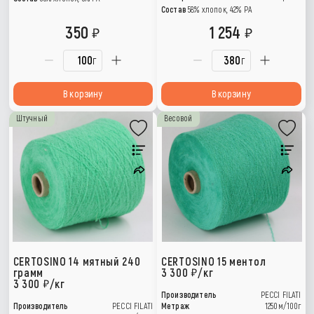
Состав
58% хлопок, 42% РА
350
1 254
г
г
В корзину
В корзину
Штучный
Весовой
CERTOSINO 14 мятный 240
CERTOSINO 15 ментол
грамм
3 300
/кг
3 300
/кг
Производитель
PECCI FILATI
Производитель
PECCI FILATI
Метраж
1250м/100г