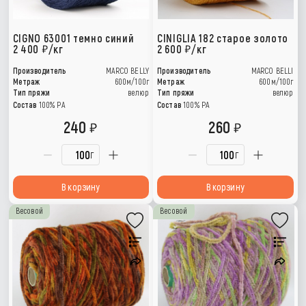
CIGNO 63001 темно синий
CINIGLIA 182 старое золото
2 400
/кг
2 600
/кг
Производитель
MARCO BELLY
Производитель
MARCO BELLI
Метраж
600м/100г
Метраж
600м/100г
Тип пряжи
велюр
Тип пряжи
велюр
Состав
100% PA
Состав
100% PA
240
260
г
г
В корзину
В корзину
Весовой
Весовой