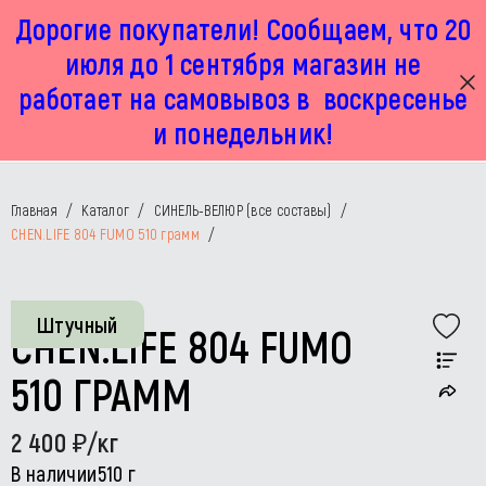
Дорогие покупатели! Сообщаем, что 20
г. Москва, Маленковская 32 стр 2А
+7 925 449 67 92
пн-пт с 11:00 до 19:00, сб с 11:00 до 17:00
июля до 1 сентября магазин не
работает на самовывоз в воскресенье
и понедельник!
Главная
/
Каталог
/
СИНЕЛЬ-ВЕЛЮР (все составы)
/
CHEN.LIFE 804 FUMO 510 грамм
/
Штучный
CHEN.LIFE 804 FUMO
510 ГРАММ
2 400
/кг
В наличии
510 г