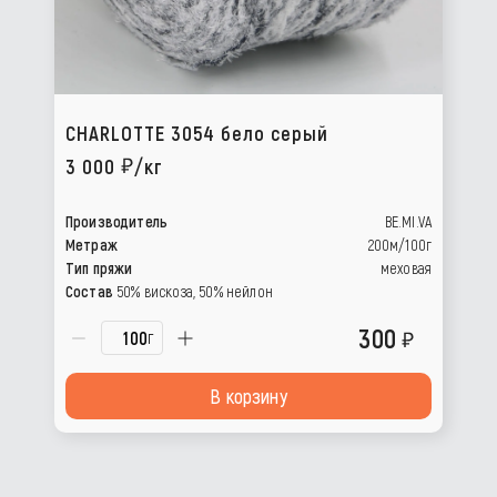
CHARLOTTE 3054 бело серый
3 000
/кг
Производитель
BE.MI.VA
Метраж
200м/100г
Тип пряжи
меховая
Состав
50% вискоза, 50% нейлон
300
г
В корзину