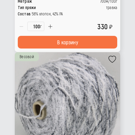
Метраж
700м/100г
Тип пряжи
травка
Состав
58% хлопок, 42% РА
330
г
В корзину
Весовой