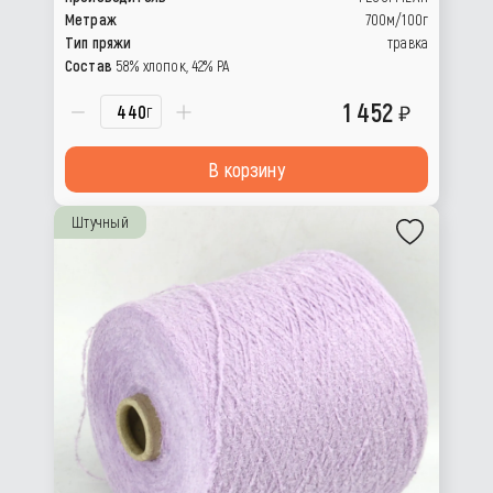
Метраж
700м/100г
Тип пряжи
травка
Состав
58% хлопок, 42% РА
1 452
г
В корзину
Штучный