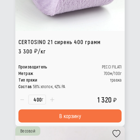
CERTOSINO 21 сирень 400 грамм
3 300
/кг
Производитель
PECCI FILATI
Метраж
700м/100г
Тип пряжи
травка
Состав
58% хлопок, 42% РА
1 320
г
В корзину
Весовой