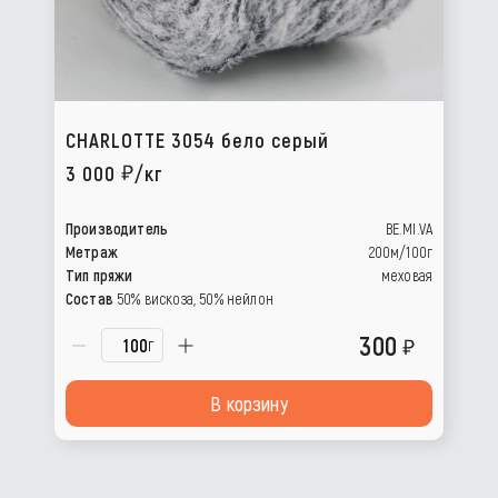
CHARLOTTE 3054 бело серый
3 000
/кг
Производитель
BE.MI.VA
Метраж
200м/100г
Тип пряжи
меховая
Состав
50% вискоза, 50% нейлон
300
г
В корзину