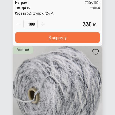
Метраж
700м/100г
Тип пряжи
травка
Состав
58% хлопок, 42% РА
330
г
В корзину
Весовой