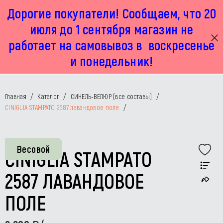
Дорогие покупатели! Сообщаем, что 20
г. Москва, Маленковская 32 стр 2А
+7 925 449 67 92
пн-пт с 11:00 до 19:00, сб с 11:00 до 17:00
июля до 1 сентября магазин не
работает на самовывоз в воскресенье
и понедельник!
Главная
/
Каталог
/
СИНЕЛЬ-ВЕЛЮР (все составы)
/
CINIGLIA STAMPATO 2587 лавандовое поле
/
Весовой
CINIGLIA STAMPATO
2587 ЛАВАНДОВОЕ
ПОЛЕ