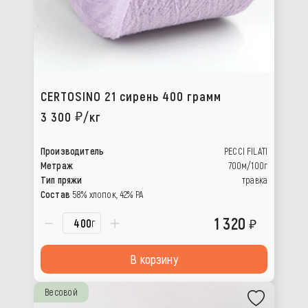
CERTOSINO 21 сирень 400 грамм
3 300
/кг
Производитель
PECCI FILATI
Метраж
700м/100г
Тип пряжи
травка
Состав
58% хлопок, 42% РА
1 320
г
В корзину
Весовой