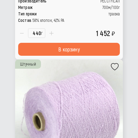
Производитель
PECCI FILATI
Метраж
700м/100г
Тип пряжи
травка
Состав
58% хлопок, 42% РА
1 452
г
В корзину
Штучный