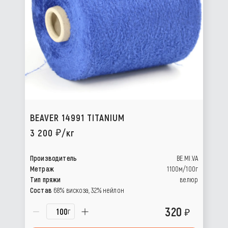
BEAVER 14991 TITANIUM
3 200
/кг
Производитель
BE.MI.VA
Метраж
1100м/100г
Тип пряжи
велюр
Состав
68% вискоза, 32% нейлон
320
г