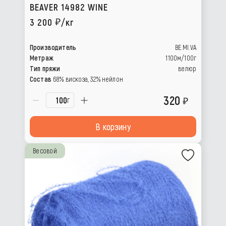
BEAVER 14982 WINE
3 200
/кг
Производитель
BE.MI.VA
Метраж
1100м/100г
Тип пряжи
велюр
Состав
68% вискоза, 32% нейлон
320
г
В корзину
Весовой