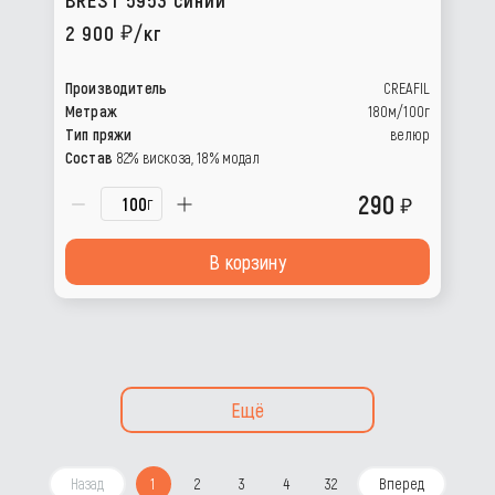
2 900
/кг
Производитель
CREAFIL
Метраж
180м/100г
Тип пряжи
велюр
Состав
82% вискоза, 18% модал
290
г
В корзину
Ещё
Назад
1
2
3
4
32
Вперед