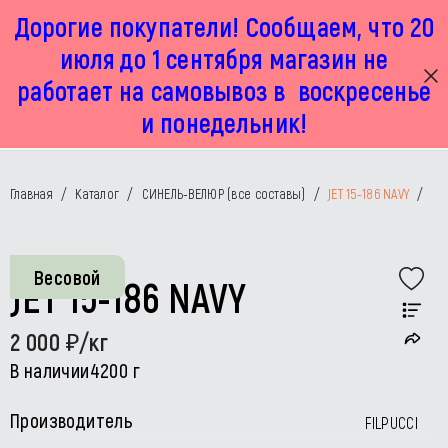
Дорогие покупатели! Сообщаем, что 20
г. Москва, Маленковская 32 стр 2А
+7 925 449 67 92
пн-пт с 11:00 до 19:00, сб с 11:00 до 17:00
июля до 1 сентября магазин не
работает на самовывоз в воскресенье
и понедельник!
Главная
/
Каталог
/
СИНЕЛЬ-ВЕЛЮР (все составы)
/
JET 15-186 NAVY
/
Весовой
JET 15-186 NAVY
2 000
/кг
В наличии
4200 г
Производитель
FILPUCCI