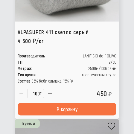
ALPASUPER 411 светло серый
4 500
/кг
Производитель
LANIFICIO dell’ OLIVO
TIT
2/50
Метраж
2500м/100грамм
Тип пряжи
классическая крутка
Состав
85% беби альпака, 15% РА
450
г
В корзину
Штучный