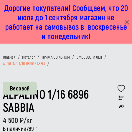
Дорогие покупатели! Сообщаем, что 20
г. Москва, Маленковская 32 стр 2А
+7 925 449 67 92
пн-пт с 11:00 до 19:00, сб с 11:00 до 17:00
июля до 1 сентября магазин не
работает на самовывоз в воскресенье
и понедельник!
Главная
/
Каталог
/
ПРЯЖА СО ЛЬНОМ
/
СМЕСОВЫЙ ЛЕН
/
ALPALINO 1/16 6896 SABBIA
/
Весовой
ALPALINO 1/16 6896
SABBIA
4 500
/кг
В наличии
789 г