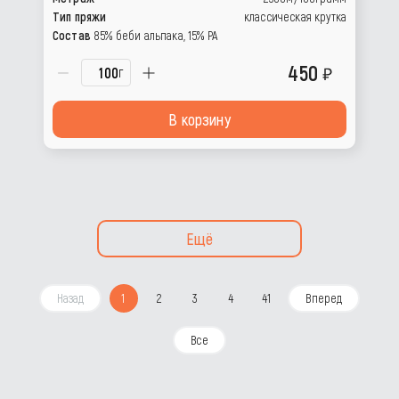
Тип пряжи
классическая крутка
Состав
85% беби альпака, 15% РА
450
г
В корзину
Ещё
Назад
1
2
3
4
41
Вперед
Все