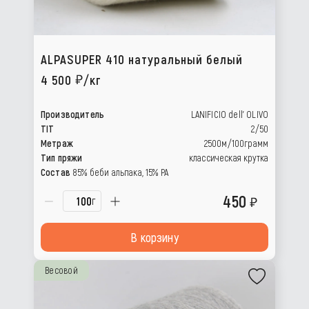
ALPASUPER 410 натуральный белый
4 500
/кг
Производитель
LANIFICIO dell’ OLIVO
TIT
2/50
Метраж
2500м/100грамм
Тип пряжи
классическая крутка
Состав
85% беби альпака, 15% РА
450
г
В корзину
Весовой