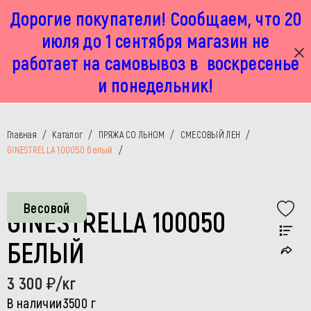
Дорогие покупатели! Сообщаем, что 20
г. Москва, Маленковская 32 стр 2А
+7 925 449 67 92
пн-пт с 11:00 до 19:00, сб с 11:00 до 17:00
июля до 1 сентября магазин не
работает на самовывоз в воскресенье
и понедельник!
Главная
/
Каталог
/
ПРЯЖА СО ЛЬНОМ
/
СМЕСОВЫЙ ЛЕН
/
GINESTRELLA 100050 белый
/
Весовой
GINESTRELLA 100050
БЕЛЫЙ
3 300
/кг
В наличии
3500 г