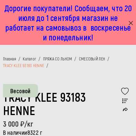
Дорогие покупатели! Сообщаем, что 20
г. Москва, Маленковская 32 стр 2А
+7 925 449 67 92
пн-пт с 11:00 до 19:00, сб с 11:00 до 17:00
июля до 1 сентября магазин не
работает на самовывоз в воскресенье
и понедельник!
Главная
/
Каталог
/
ПРЯЖА СО ЛЬНОМ
/
СМЕСОВЫЙ ЛЕН
/
TRACY KLEE 93183 HENNE
/
Весовой
TRACY KLEE 93183
HENNE
3 000
/кг
В наличии
8322 г