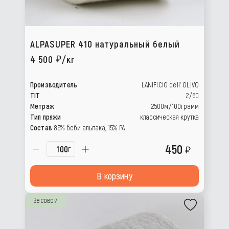
ALPASUPER 410 натуральный белый
4 500
/кг
Производитель
LANIFICIO dell’ OLIVO
TIT
2/50
Метраж
2500м/100грамм
Тип пряжи
классическая крутка
Состав
85% беби альпака, 15% РА
450
г
В корзину
Весовой