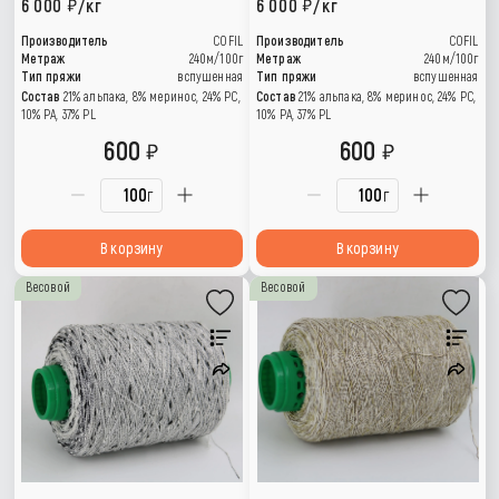
6 000
/кг
6 000
/кг
Производитель
COFIL
Производитель
COFIL
Метраж
240м/100г
Метраж
240м/100г
Тип пряжи
вспушенная
Тип пряжи
вспушенная
Состав
21% альпака, 8% меринос, 24% PC,
Состав
21% альпака, 8% меринос, 24% PC,
10% PA, 37% PL
10% PA, 37% PL
600
600
г
г
В корзину
В корзину
Весовой
Весовой