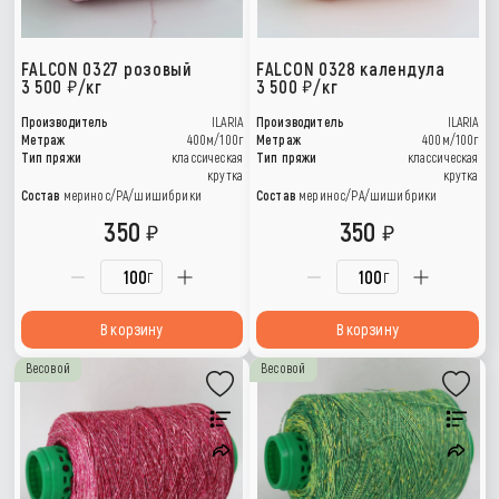
FALCON 0327 розовый
FALCON 0328 календула
3 500
/кг
3 500
/кг
Производитель
ILARIA
Производитель
ILARIA
Метраж
400м/100г
Метраж
400м/100г
Тип пряжи
классическая
Тип пряжи
классическая
крутка
крутка
Состав
меринос/РА/шишибрики
Состав
меринос/РА/шишибрики
350
350
г
г
В корзину
В корзину
Весовой
Весовой