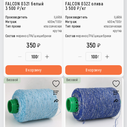
FALCON 0321 белый
FALCON 0322 олива
3 500
/кг
3 500
/кг
Производитель
ILARIA
Производитель
ILARIA
Метраж
400м/100г
Метраж
400м/100г
Тип пряжи
классическая
Тип пряжи
классическая
крутка
крутка
Состав
меринос/РА/шишибрики
Состав
меринос/РА/шишибрики
350
350
г
г
В корзину
В корзину
Весовой
Весовой