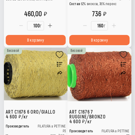
Состав
62% вискоза, 38% люрекс
460,00
736
г
г
В корзину
В корзину
Весовой
Весовой
ART C1676 6 ORO/GIALLO
ART C1676 7
4 600
/кг
RUGGINE/BRONZO
4 600
/кг
Производитель
FILATURA a PETTINE
P3
Производитель
FILATURA a PETTINE