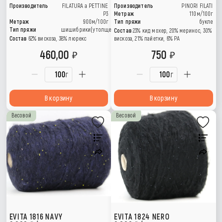
Производитель
FILATURA a PETTINE
Производитель
PINORI FILATI
P3
Метраж
110м/100г
Метраж
900м/100г
Тип пряжи
букле
Тип пряжи
шишибрики(утолщения)
Состав
23% кид мохер, 20% меринос, 30%
Состав
62% вискоза, 38% люрекс
вискоза, 21% пайетки, 6% РА
460,00
750
г
г
В корзину
В корзину
Весовой
Весовой
EVITA 1816 NAVY
EVITA 1824 NERO