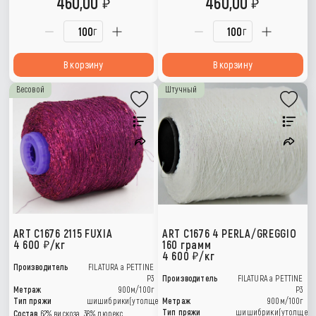
460,00
460,00
г
г
В корзину
В корзину
Весовой
Штучный
ART C1676 2115 FUXIA
ART C1676 4 PERLA/GREGGIO
4 600
/кг
160 грамм
4 600
/кг
Производитель
FILATURA a PETTINE
P3
Производитель
FILATURA a PETTINE
Метраж
900м/100г
P3
Тип пряжи
шишибрики(утолщения)
Метраж
900м/100г
Тип пряжи
шишибрики(утолщени
Состав
62% вискоза, 38% люрекс