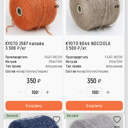
KYOTO 2587 папайя
KYOTO 8044 NOCCIOLA
3 500
/кг
3 500
/кг
Производитель
FILATI RICCIO
Производитель
FILATI RICCIO
Метраж
210м/100г
Метраж
210м/100г
Тип пряжи
вспушенная
Тип пряжи
вспушенная
Состав
мохер/хлопок/люрекс
Состав
мохер/хлопок/люрекс
350
350
г
г
В корзину
В корзину
Весовой
Весовой