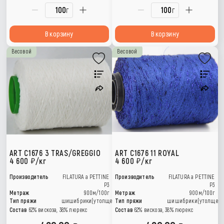
г
г
В корзину
В корзину
Весовой
Весовой
ART C1676 3 TRAS/GREGGIO
ART C1676 11 ROYAL
4 600
/кг
4 600
/кг
Производитель
FILATURA a PETTINE
Производитель
FILATURA a PETTINE
P3
P3
Метраж
900м/100г
Метраж
900м/100г
Тип пряжи
шишибрики(утолщения)
Тип пряжи
шишибрики(утолщени
Состав
62% вискоза, 38% люрекс
Состав
62% вискоза, 38% люрекс