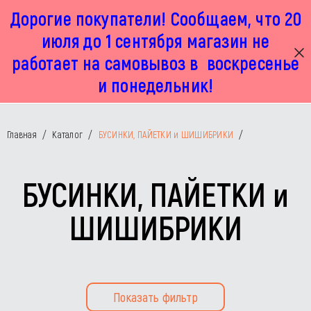
Дорогие покупатели! Сообщаем, что 20
г. Москва, Маленковская 32 стр 2А
+7 925 449 67 92
пн-пт с 11:00 до 19:00, сб с 11:00 до 17:00
июля до 1 сентября магазин не
работает на самовывоз в воскресенье
и понедельник!
Главная
/
Каталог
/
БУСИНКИ, ПАЙЕТКИ и ШИШИБРИКИ
/
БУСИНКИ, ПАЙЕТКИ и
ШИШИБРИКИ
Показать фильтр