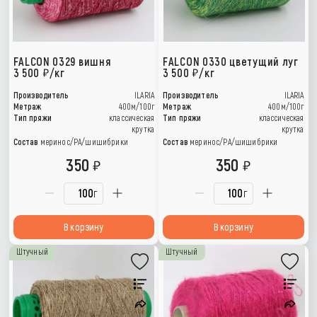
FALCON 0329 вишня
FALCON 0330 цветущий луг
3 500
/кг
3 500
/кг
Производитель
ILARIA
Производитель
ILARIA
Метраж
400м/100г
Метраж
400м/100г
Тип пряжи
классическая
Тип пряжи
классическая
крутка
крутка
Состав
меринос/РА/шишибрики
Состав
меринос/РА/шишибрики
350
350
г
г
В корзину
В корзину
Штучный
Штучный