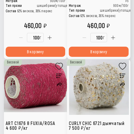
Метраж
900м/100г
P3
Тип пряжи
шишибрики(утолщения)
Метраж
900м/100г
Тип пряжи
шишибрики(утолщени
Состав
62% вискоза, 38% люрекс
Состав
62% вискоза, 38% люрекс
460,00
460,00
г
г
В корзину
В корзину
Весовой
Весовой
ART C1676 8 FUXIA/ROSA
CURLY CHIC 6721 дымчатый
4 600
/кг
7 500
/кг