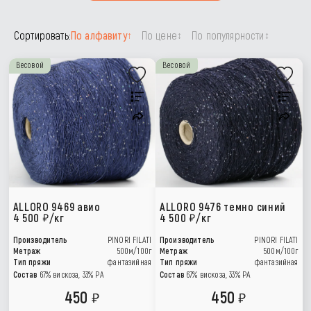
Сортировать:
По алфавиту
По цене
По популярности
↑
↕
↕
Весовой
Весовой
ALLORO 9469 авио
ALLORO 9476 темно синий
4 500
/кг
4 500
/кг
Производитель
PINORI FILATI
Производитель
PINORI FILATI
Метраж
500м/100г
Метраж
500м/100г
Тип пряжи
фантазийная
Тип пряжи
фантазийная
Состав
67% вискоза, 33% PA
Состав
67% вискоза, 33% PA
450
450