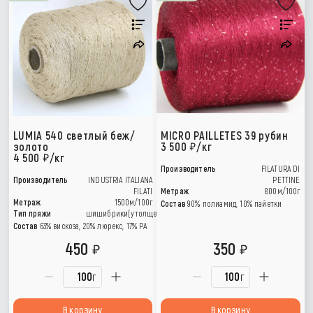
LUMIA 540 светлый беж/
MICRO PAILLETES 39 рубин
золото
3 500
/кг
4 500
/кг
Производитель
FILATURA DI
Производитель
INDUSTRIA ITALIANA
PETTINE
FILATI
Метраж
800м/100г
Метраж
1500м/100г
Состав
90% полиамид, 10% пайетки
Тип пряжи
шишибрики(утолщения)
Состав
63% вискоза, 20% люрекс, 17% РА
450
350
г
г
В корзину
В корзину