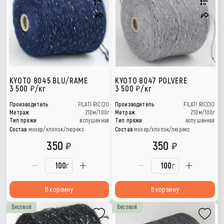
KYOTO 8045 BLU/RAME
KYOTO 8047 POLVERE
3 500
/кг
3 500
/кг
Производитель
FILATI RICCIO
Производитель
FILATI RICCIO
Метраж
210м/100г
Метраж
210м/100г
Тип пряжи
вспушенная
Тип пряжи
вспушенная
Состав
мохер/хлопок/люрекс
Состав
мохер/хлопок/люрекс
350
350
г
г
В корзину
В корзину
Весовой
Весовой