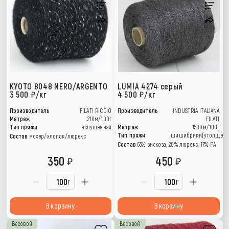
KYOTO 8048 NERO/ARGENTO
LUMIA 4274 серый
3 500
/кг
4 500
/кг
Производитель
FILATI RICCIO
Производитель
INDUSTRIA ITALIANA
Метраж
210м/100г
FILATI
Тип пряжи
вспушенная
Метраж
1500м/100г
Тип пряжи
шишибрики(утолщени
Состав
мохер/хлопок/люрекс
Состав
63% вискоза, 20% люрекс, 17% РА
350
450
г
г
В корзину
В корзину
Весовой
Весовой