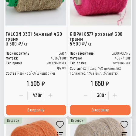
FALCON 0331 бежевый 430
KIDPAI 8577 розовый 300
грамм
грамм
3 500
/кг
5 500
/кг
Производитель
ILARIA
Производитель
LAGOPOLANE
Метраж
400м/100г
Метраж
400м/100г
Тип пряжи
классическая
Тип пряжи
вспушенная
крутка
Состав
14% мохер, 14% нейлон, 52%
Состав
меринос/РА/шишибрики
полиэстер, 17% акрил, 3%пайетки
1 505
1 650
г
г
В корзину
В корзину
Весовой
Весовой