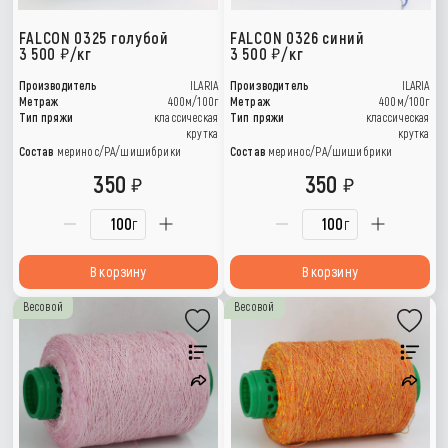
FALCON 0325 голубой
FALCON 0326 синий
3 500
/кг
3 500
/кг
Производитель
ILARIA
Производитель
ILARIA
Метраж
400м/100г
Метраж
400м/100г
Тип пряжи
классическая
Тип пряжи
классическая
крутка
крутка
Состав
меринос/РА/шишибрики
Состав
меринос/РА/шишибрики
350
350
г
г
В корзину
В корзину
Весовой
Весовой